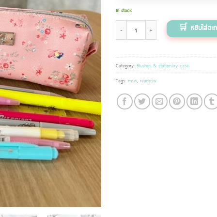
In stock
กระเป๋าใส่เครื่องเขียน ลายดอกไม้ Sweet garden สี
Category:
Blushes & stationary case
Tags:
msw
,
readysw