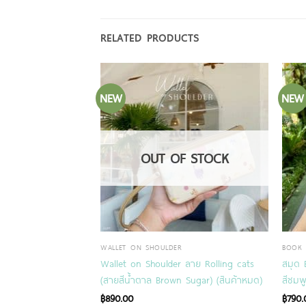
RELATED PRODUCTS
NEW
NEW
OUT OF STOCK
Y CASE
WALLET ON SHOULDER
BOOK 
น้า ลาย Dashing
Wallet on Shoulder ลาย Rolling cats
สมุด 
(สายสีน้ำตาล Brown Sugar) (สินค้าหมด)
สีชมพ
฿
890.00
฿
790.