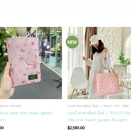
NEW
BANK HOLDER
กระเป๋าสะพายไหล่ (ไซส์ L "PLUS" CITY VIBE)
Book bank ลาย Sweet garden
กระเป๋าสะพายไหล่ (ไซส์ L “PLUS”) City
ูเทา
Vibe ลาย Sweet garden สีชมพูเทา
00
฿
2,590.00