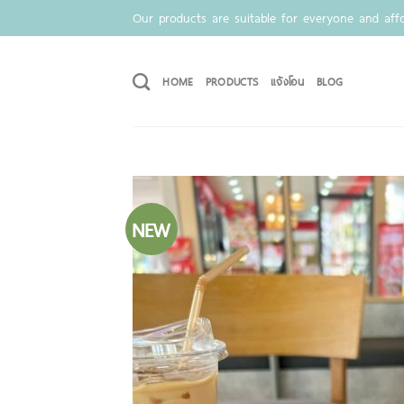
Skip
Our products are suitable for everyone and affo
to
content
HOME
PRODUCTS
แจ้งโอน
BLOG
NEW