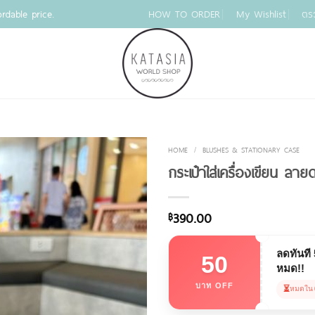
rdable price.
HOW TO ORDER
My Wishlist
ตร
HOME
/
BLUSHES & STATIONARY CASE
กระเป๋าใส่เครื่องเขียน ล
390.00
฿
ลดทันที
50
หมด!!
บาท OFF
⏳
หมดใน