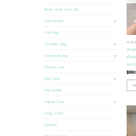
Book cover (size A5)
Card Holder
Coin Bag
WALL
Cosmetic Bag
Walle
Crossbody bag
ฝ้ายล
หมด)
Glasses case
฿
990
Ipad case
R
Key holder
Laptop Case
Long wallet
Pajamas