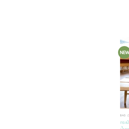
NE
BAG (
กระเป