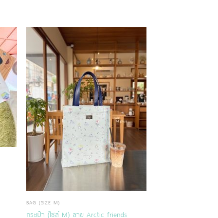
BAG (SIZE M)
กระเป๋า (ไซส์ M) ลาย Arctic friends