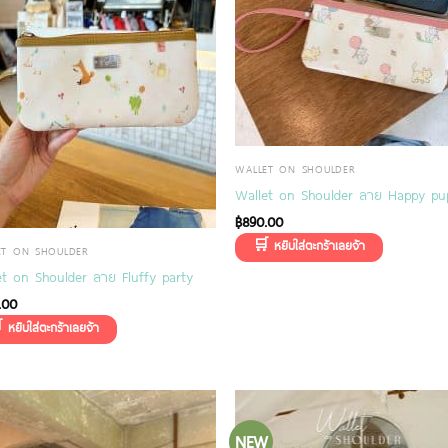
WALLET ON SHOULDER
Wallet on Shoulder ลาย Happy pu
฿
890.00
ET ON SHOULDER
et on Shoulder ลาย Fluffy party
.00
NEW