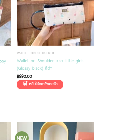
WALLET ON SHOULDER
Wallet on Shoulder ลาย Little girls
ppy
(Glossy black) สีดำ
฿
990.00
NEW