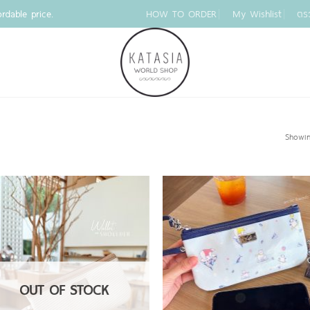
rdable price.
HOW TO ORDER
My Wishlist
ตร
Showin
OUT OF STOCK