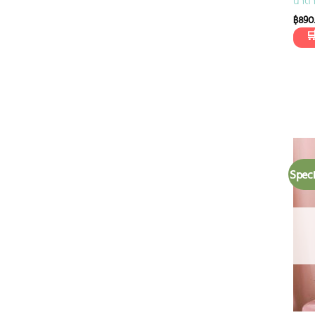
น้ำต
฿
890
Speci