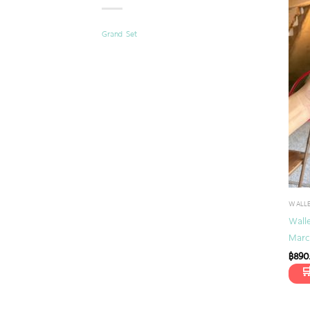
Grand Set
WALL
Wall
March
฿
890