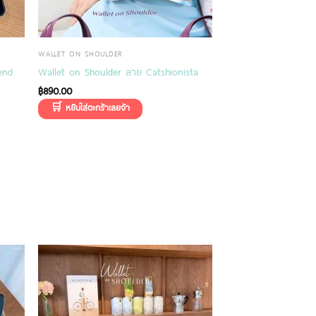
WALLET ON SHOULDER
end
Wallet on Shoulder ลาย Catshionista
฿
890.00