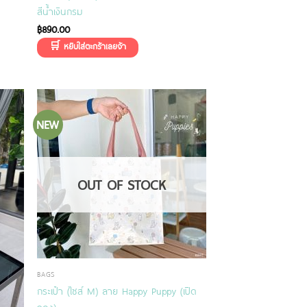
สีน้ำเงินกรม
฿
890.00
NEW
OUT OF STOCK
BAGS
กระเป๋า (ไซส์ M) ลาย Happy Puppy (เปิด