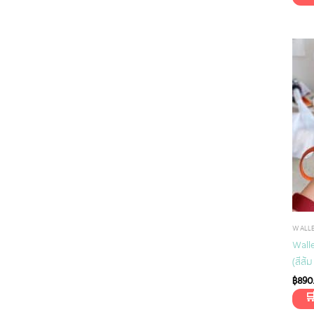
WALL
Wall
(สีส้
฿
890