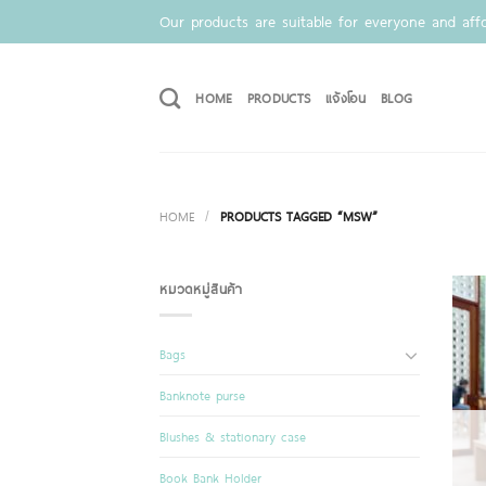
Skip
Our products are suitable for everyone and affo
to
content
HOME
PRODUCTS
แจ้งโอน
BLOG
HOME
/
PRODUCTS TAGGED “MSW”
หมวดหมู่สินค้า
Bags
Banknote purse
Blushes & stationary case
Book Bank Holder