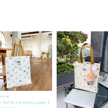
W
SIZE M)
๋า (ไซส์ M) ลาย Dashing puppies สี