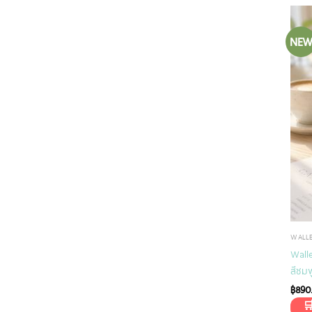
NE
WALL
Wall
สีชม
฿
890