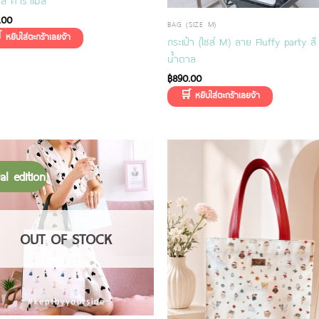
าล คาราเมล
.00
BAG (SIZE M)
กระเป๋า (ไซส์ M) ลาย Fluffy party สี
น้ำตาล
฿
890.00
al edition
OUT OF STOCK