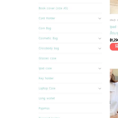
Book cover (size A5)
Card Holder
IPAD 
Ipad 
Coin Bag
สีชมพ
Cosmetic Bag
฿
1,29
Crossbody bag
Glasses case
Ipad case
Key holder
Laptop Case
Long wallet
Pajamas