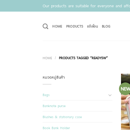
Skip
Our products are suitable for everyone and affo
to
content
HOME
PRODUCTS
แจ้งโอน
BLOG
HOME
/
PRODUCTS TAGGED “READYSW”
หมวดหมู่สินค้า
NE
Bags
Banknote purse
Blushes & stationary case
Book Bank Holder