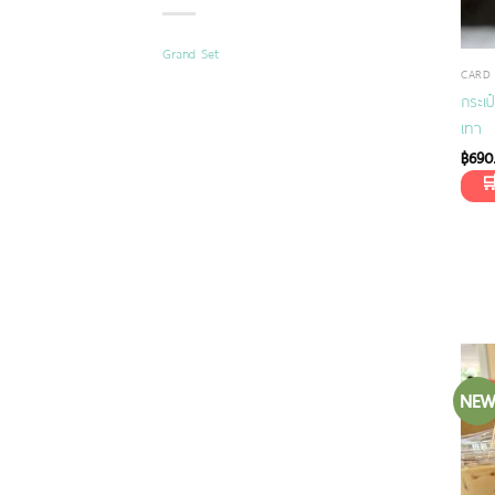
Grand Set
CARD
กระเป
เทา
฿
690
NE