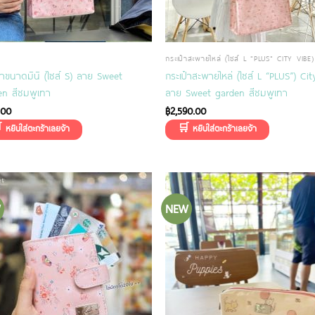
กระเป๋าสะพายไหล่ (ไซส์ L "PLUS" CITY VIBE)
๋าขนาดมินิ (ไซส์ S) ลาย Sweet
กระเป๋าสะพายไหล่ (ไซส์ L “PLUS”) Cit
en สีชมพูเทา
ลาย Sweet garden สีชมพูเทา
.00
฿
2,590.00
W
NEW