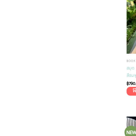
BOOK
สมุด
สีชมพ
฿
790
NE