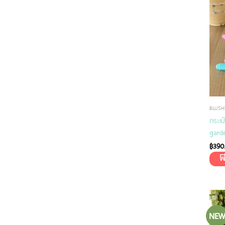
BLUSH
กระเป
gard
฿
390
NE