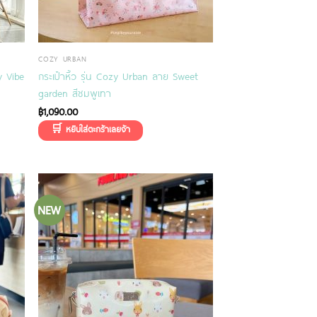
COZY URBAN
y Vibe
กระเป๋าหิ้ว รุ่น Cozy Urban ลาย Sweet
garden สีชมพูเทา
฿
1,090.00
NEW