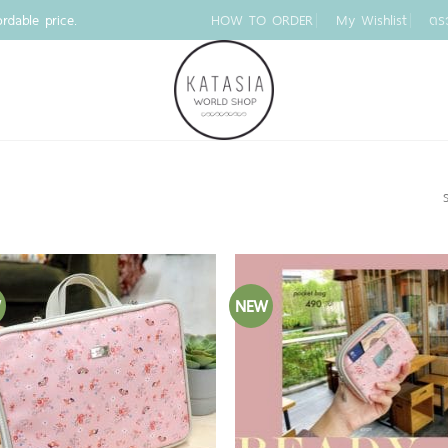
rdable price.
HOW TO ORDER
My Wishlist
ตร
S
W
NEW