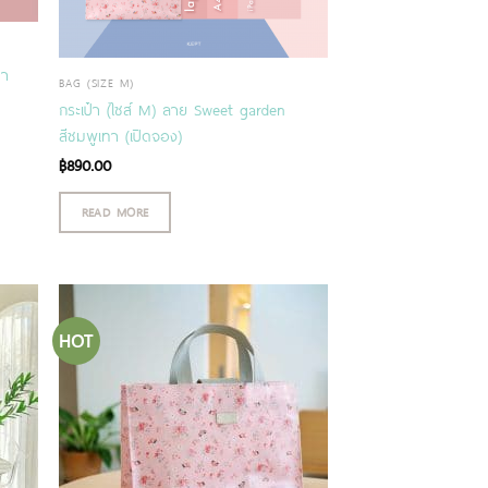
ทา
BAG (SIZE M)
กระเป๋า (ไซส์ M) ลาย Sweet garden
สีชมพูเทา (เปิดจอง)
฿
890.00
READ MORE
HOT