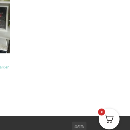
garden
0