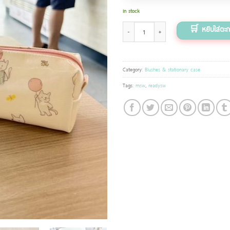
In stock
กระเป๋าใส่เครื่องเขียน ลาย Happy puppy quantity
Category:
Blushes & stationary case
Tags:
msw
,
readysw