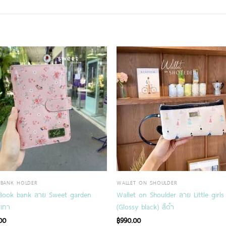
BANK HOLDER
WALLET ON SHOULDER
Book bank ลาย Sweet garden
Wallet on Shoulder ลาย Little girls
ูเทา
(Glossy black) สีดำ
00
฿
990.00