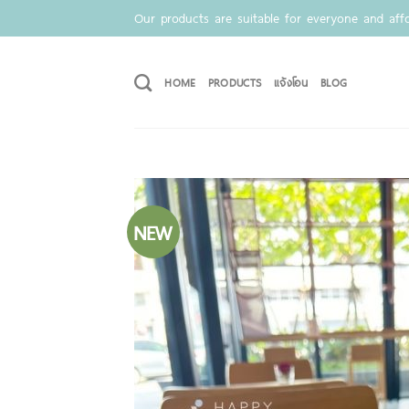
Skip
Our products are suitable for everyone and affo
to
content
HOME
PRODUCTS
แจ้งโอน
BLOG
NEW