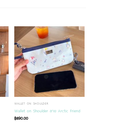
WALLET ON SHOULDER
Wallet on Shoulder ลาย Arctic Friend
฿
890.00