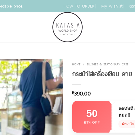
rdable price.
HOW TO ORDER
My Wishlist
ตร
HOME
/
BLUSHES & STATIONARY CASE
กระเป๋าใส่เครื่องเขียน ล
390.00
฿
ลดทันที
50
หมด!!
บาท OFF
⏳
หมดใน