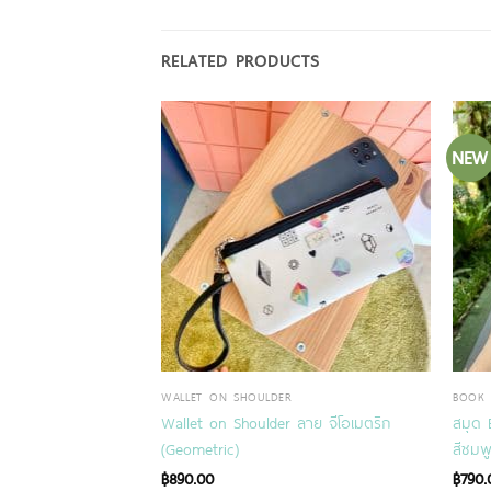
RELATED PRODUCTS
NEW
WALLET ON SHOULDER
BOOK 
Wallet on Shoulder ลาย จีโอเมตริก
สมุด 
(Geometric)
สีชมพ
R
฿
890.00
฿
790.
 ลาย Wiggly heart