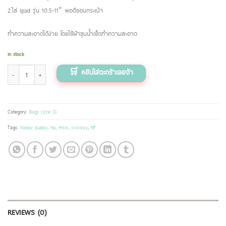
2.ใส่ Ipad รุ่น 10.5-11″ พอดีขอบกระเป๋า
ทำความสะอาดได้ง่าย โดยใช้ผ้าชุบน้ำเช็ดทำความสะอาด
In stock
กระเป๋าขนาดมินิ (ไซส์ S) ลาย Happy puppy quantity
Category:
Bags (size S)
Tags:
happy puppy
,
hp
,
msw
,
svscozy
,
ttf
REVIEWS (0)