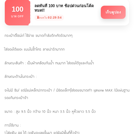
ลดทันที 100 บาท ช้อปด่วนก่อนโค้ด
100
หมด!!
เก็บคูปอง
บาท OFF
⏳
02:29:54
หมดใน
กระเป๋าดีไซน์เก๋ ใช้ง่าย ขนาดกำลังดีกะทัดรัดมากๆ
ใส่ของได้เยอะ แบบไม่ซ้ำใคร ลายน่ารักมากก
ลักษณะสินค้า : เป็นผ้าเคลือบกันน้ำ ทนมาก ใส่ของได้จุและกันน้ำ
ลักษณะด้านในกระเป๋า :
จะไม่มี ซิบ/ แต่มีแม่เหล็กปกกระเป๋า / มีช่องเล็กๆใส่ของขนาดเท่า iphone MAX /มีแผ่นฐาน
รองก้นกระเป๋าจ้า
ขนาด : สูง 9.5 นิ้ว กว้าง 10 นิ้ว หนา 3.5 นิ้ว หูหิ้วยาว 5.5 นิ้ว
การใช้งาน :
1.ใส่แฟ้ม A4 ได้ (แฟ้มจะเลยขึ้นมา แต่ยังมีพื้นที่หิ้วจ้า)