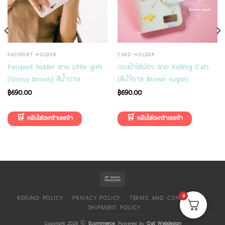
PASSPORT HOLDER
CARD HOLDER
Passport holder ลาย Little girls
กระเป๋าใส่บัตร ลาย Rolling Cats
(Glossy brown) สีน้ำตาล
(สีนำ้ตาล Brown sugar)
฿
690.00
฿
690.00
0
REFUND POLICY
PRIVACY POLICY
TERMS AND CONDITIONS
SHIPMENT POLICY
Copyright 2026 ©
Ecommerce
. Powered by
Oat Webdesign