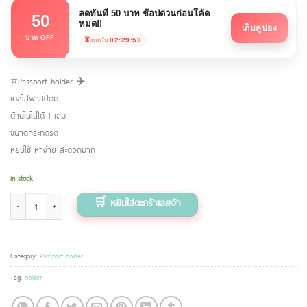
ลดทันที 50 บาท ช้อปด่วนก่อนโค้ด
50
หมด!!
เก็บคูปอง
บาท OFF
⏳
02:29:53
หมดใน
⭐️Passport holder ✈️
เคสใส่พาสปอต
ด้านในใส่ได้ 1 เล่ม
ขนาดกระทัดรัด
หยิบใช้ หาง่าย สะดวกมาก
In stock
Passport holder ลายกระรอกชมพู quantity
Category:
Passport holder
Tag:
holder