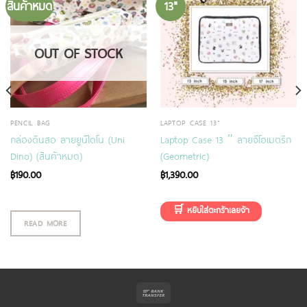
สินค้าหมด
13"
OUT OF STOCK
PENCIL BAG
LAPTOP CASE 13"
กล่องดินสอ ลายยูนิไดโน (Uni
Laptop Case 13 ″ ลายจีโอเมตริก
Dino) (สินค้าหมด)
(Geometric)
฿
190.00
฿
1,390.00
READ MORE