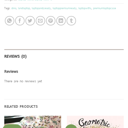
Tags:
dino
,
landlaptop
,
laptopandLready
,
laptoppremiumready
,
laptopwithL
,
premiumlaptopcase
REVIEWS (0)
Reviews
There are no reviews yet
RELATED PRODUCTS