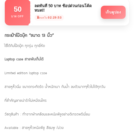
ลดทันที 50 บาท ช้อปด่วนก่อนโค้ด
50
หมด!!
เก็บคูปอง
บาท OFF
⏳
02:29:53
หมดใน
กระเป๋าโน๊ตบุ๊ค “ขนาด 13 นิ้ว”
ใช้ได้กับโน๊ตบุ๊ค ทุกรุ่น ทุกยี่ห้อ
Laptop case สายพับเก็บได้
Limited edition laptop case
สายหูหิ้วนิ่ม ขนาดกระทัดรัด น้ำหนักเบา กันน้ำ ลงตัวมากๆหิ้วไปได้ทุกวัน
ที่สำคัญลายน่ารักไม่เหมือนใคร
วัสดุสินค้า : ทำจากผ้าเคลือบและหนังพียูอย่างดีเกรดพรีเมี่ยม
Available : สายหูหิ้วหนังพียู สีชมพู /ม่วง