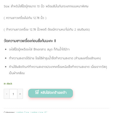
Size: สำหรับใส่โน๊ตบุ๊คขนาด 13 นิ้ว พร้อมซับในกันกระแทกแบบหนาพิเศษ
( ความยาวเครื่องไม่เกิน 12.78 นิ้ว )
( ถ้าความยาวเครื่อง 12.78 นิ้วพอดี ต้องมีความหนาไม่เกิน 2 เซนติเมตร)
วัดความยาวเครื่องก่อนสั่งกันนะคะ !!
จะใส่โน๊ตบุ๊คหรือจะใส่ ชีทเอกสาร สมุด ก็กันน้ำได้น้าา
ทำความสะอาดได้ง่าย โดยใช้ผ้าชุบน้ำช็ดทำความสะอาด (ห้ามลงเครื่องซักนะคะ)
ห้ามใช้ผลิตภัณฑ์ทำความสะอาดประเภทเครื่องหนังเช็ดทำความสะอาด เนื่องจากวัสดุ
เป็นผ้าเคลือบ
In stock
Laptop Case 13 ″ลายยูนิไดโน (สายชมพู) quantity
Categories:
Laptop Case
,
Laptop case 13"