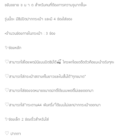
ขยับขยาย ข น า ด สำหรับคนที่ต้องการความจุมากขึ้น+
รุ่นนี้จะ มีซิปปิดปากกระเป๋า และมี 4 ช่องใส่ของ
•จำนวนช่องภายในกระเป๋า : 3 ช่อง
✨ช่องหลัก
♡สามารถใส่ไอแพดมินิแบบปิดซิปได้🍒 ใครพกไอแดตืดตัวคือแนะนำจริงๆคะ
♡สามารถใส่กระเป๋าสตางค์ใบยาวและใบสั้นได้”ทุกขนาด”
♡สามารถใส่ซองจดหมายขนาดปกติได้แบบพอดีไม่เลยออกมา
♡สามารถใส่”กระดาษA4 พับครึ่ง”ได้แบบไม่เลกปากกระเป๋าออกมา
✨ช่องเล็ก 2 ช่องจิ๋วสำหรับใส่
♡ ปากกา