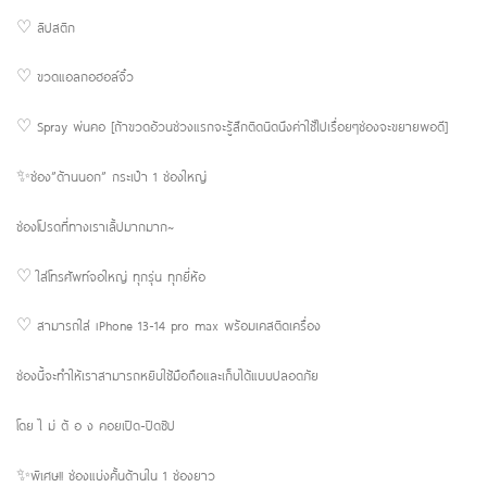
♡ ลิปสติก
♡ ขวดแอลกอฮอล์จิ๋ว
♡ Spray พ่นคอ [ถ้าขวดอ้วนช่วงแรกจะรู้สึกติดนิดนึงค่าใช้ไปเรื่อยๆช่องจะขยายพอดี]
✨ช่อง”ด้านนอก” กระเป๋า 1 ช่องใหญ่
ช่องโปรดที่ทางเราเลิ้ปมากมาก~
♡ ใส่โทรศัพท์จอใหญ่ ทุกรุ่น ทุกยี่ห้อ
♡ สามารถใส่ iPhone 13-14 pro max พร้อมเคสติดเครื่อง
ช่องนี้จะทำให้เราสามารถหยิบใช้มือถือและเก็บได้แบบปลอดภัย
โดย ไ ม่ ต้ อ ง คอยเปิด-ปิดซิป
✨พิเศษ!! ช่องแบ่งคั้นด้านใน 1 ช่องยาว