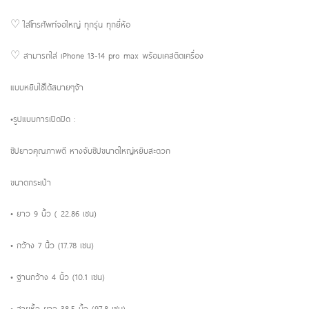
♡ ใส่โทรศัพท์จอใหญ่ ทุกรุ่น ทุกยี่ห้อ
♡ สามารถใส่ iPhone 13-14 pro max พร้อมเคสติดเครื่อง
แบบหยิบใช้ได้สบายๆจ้า
•รูปแบบการเปิดปิด :
ซิปยาวคุณภาพดี หางจับซิปขนาดใหญ่หยิบสะดวก
ขนาดกระเป๋า
• ยาว 9 นิ้ว ( 22.86 เซน)
• กว้าง 7 นิ้ว (17.78 เซน)
• ฐานกว้าง 4 นิ้ว (10.1 เซน)
• สายหิ้ว ยาว 38.5 นิ้ว (97.8 เซน)