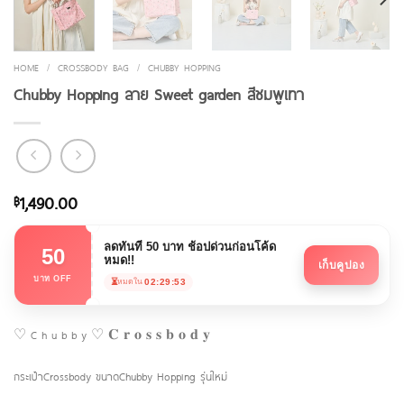
HOME
/
CROSSBODY BAG
/
CHUBBY HOPPING
Chubby Hopping ลาย Sweet garden สีชมพูเทา
1,490.00
฿
ลดทันที 50 บาท ช้อปด่วนก่อนโค้ด
50
หมด!!
เก็บคูปอง
บาท OFF
⏳
02:29:52
หมดใน
♡ C h u b b y ♡ 𝐂 𝐫 𝐨 𝐬 𝐬 𝐛 𝐨 𝐝 𝐲
กระเป๋าCrossbody ขนาดChubby Hopping รุ่นใหม่