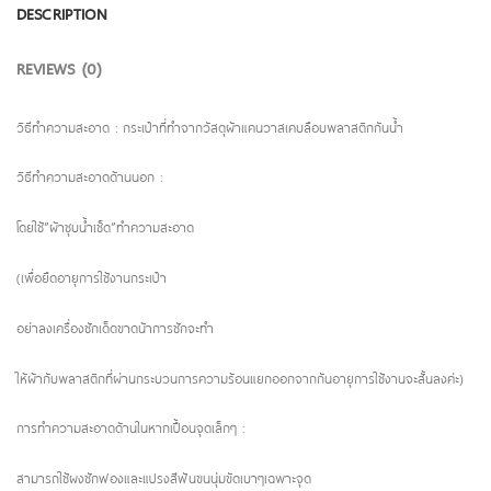
DESCRIPTION
REVIEWS (0)
วิธีทำความสะอาด : กระเป๋าที่ทำจากวัสดุผ้าแคนวาสเคบลือบพลาสติกกันน้ำ
วิธีทำความสะอาดด้านนอก :
โดยใช้”ผ้าชุบน้ำเช็ด”ทำความสะอาด
(เพื่อยืดอายุการใช้งานกระเป๋า
อย่าลงเครื่องซักเด็ดขาดน้าการซักจะทำ
ให้ผ้ากับพลาสติกที่ผ่านกระบวนการความร้อนแยกออกจากกันอายุการใช้งานจะสั้นลงค่ะ)
การทำความสะอาดด้านในหากเปื้อนจุดเล็กๆ :
สามารถใช้ผงซักฟองและแปรงสีฟันขนนุ่มขัดเบาๆเฉพาะจุด