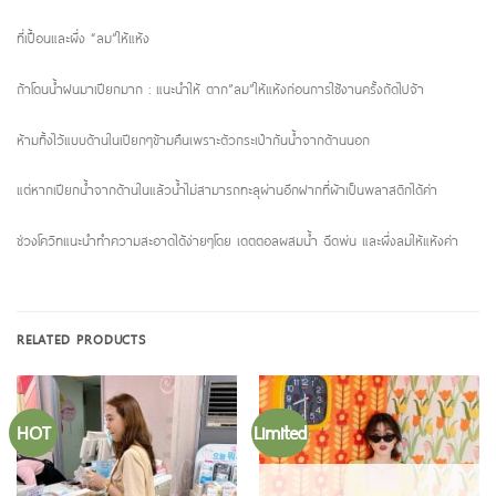
ที่เปื้อนและผึ่ง “ลม”ให้แห้ง
ถ้าโดนน้ำฝนมาเปียกมาก : แนะนำให้ ตาก”ลม”ให้แห้งก่อนการใช้งานครั้งถัดไปจ้า
ห้ามทิ้งไว้แบบด้านในเปียกๆข้ามคืนเพราะตัวกระเป๋ากันน้ำจากด้านนอก
แต่หากเปียกน้ำจากด้านในแล้วน้ำไม่สามารถทะลุผ่านอีกฝากที่ผ้าเป็นพลาสติกได้ค่า
ช่วงโควิทแนะนำทำความสะอาดได้ง่ายๆโดย เดตตอลผสมน้ำ ฉีดพ่น และผึ่งลมให้แห้งค่า
RELATED PRODUCTS
HOT
Limited