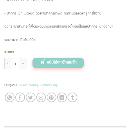
• ปากกระเป๋า เปิด-ปิด ด้วย”ซิป”คุณภาพดี ทนทานตลอดอายุการใช้งาน
ตัวกระเป๋าสามารถใส่ไอแพดมินิพร้อมเคสติดเครื่องได้แบบไม่เลยปากกระเป๋าออกมา
และสามารถปิดซิปได้น้า
In stock
Chubby Hopping ลาย Sweet garden สีชมพูเทา quantity
Categories:
Chubby hopping
,
Crossbody bag