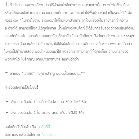
น้ำได้ ทำความสะอาดได้ง่าย โดยใช้ผ้าชุบน้ำช็ดทำความสะอาดเท่านั้น อย่าน้ำไปซักเครื่อง
หรือ ใช้แปรงขัดทำความสะอาดอย่างเด็ดขาด เพราะจะทำให้พื้นผิดกระเป๋าเป็นรอยได้ ” ข้อ
ควรระวัง ” ในการใช้งาน ระวังอย่าให้โดนหมึกปากกา ถ้าโดนแล้วจะไม่สามารถทำความ
สะอาดได้ สามารถใช้งานได้ทุกโอกาส น้ำหมึกของสินค้าที่ใช้ได้รับการรับรองว่าอ่อนโยนต่อแม่
และเด๋กด้วยค่ะ เหมาะกับบุคคลทุกวัย ตั้งแต่นักเรียน นักศึกษา ถึงวัยคนทำงานค่ะ Concept
ของเราจะเน้นลายสัตว์น่ารัก และจะไม่ใช้หนังสัตว์ในการผลิตอย่างเด็ดขาด เพราะเราคิดว่า
ไม่ควรไปทำร้ายสัตว์เพื่อนำหนังมันมาใช้ แต่สิ่งที่เราสามารถทำได้คือเก็บความน่ารักของ
พวกเค้าไว้ ในลักษณะลายน่ารักๆที่น่าสะสมกันดีกว่า
*** ลายนี้มี “เข้าเซต” กับกระเป๋า ดูเพิ่มเติมได้เลยน้า…***
การจัดส่งตามโปรโมชั่น❗️ :
สั่งกล่องดินสอ 1 ใบ มีค่าจัดส่ง ลทบ 30 / EMS 50
สั่งกล่องดินสอ 2 ใบ จัดส่ง ลทบ ฟรี / (EMS 50)
สนใจสินค้าอื่นเพิ่มเติม
คลิกที่นี่
ติดตามเราเพิ่มเติมได้ทาง
facebook