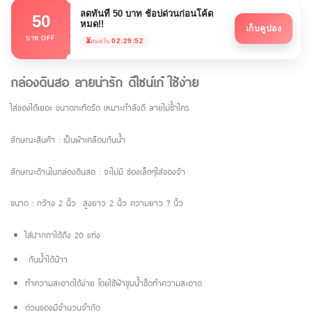
ลดทันที 50 บาท ช้อปด่วนก่อนโค้ด
50
หมด!!
เก็บคูปอง
บาท OFF
⏳
02:29:52
หมดใน
กล่องดินสอ ลายน่ารัก ดีไซน์เก๋ ใช้ง่าย
ใส่ของได้เยอะ ขนาดกะทัดรัด เหมาะกำลังดี ลายไม่ซ้ำใคร
ลักษณะสินค้า : เป็นผ้าเคลือบกันน้ำ
ลักษณะด้านในกล่องดินสอ : จะไม่มี ช่องเล็กๆใส่ของจ้า
ขนาด : กว้าง 2 นิ้ว สูงยาว 2 นิ้ว ความยาว 7 นิ้ว
ใส่ปากกาได้ถึง 20 แท่ง
กันน้ำได้น้าา
ทำความสะอาดได้ง่าย โดยใช้ผ้าชุบน้ำช็ดทำความสะอาด
ด่วนของมีจำนวนจำกัด