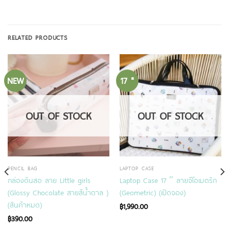
RELATED PRODUCTS
NEW
17 "
OUT OF STOCK
OUT OF STOCK
PENCIL BAG
LAPTOP CASE
กล่องดินสอ ลาย Little girls
Laptop Case 17 ″ ลายจีโอเมตริก
(ฺGlossy Chocolate สายสีน้ำตาล )
(Geometric) (เปิดจอง)
(สินค้าหมด)
฿
1,990.00
฿
390.00