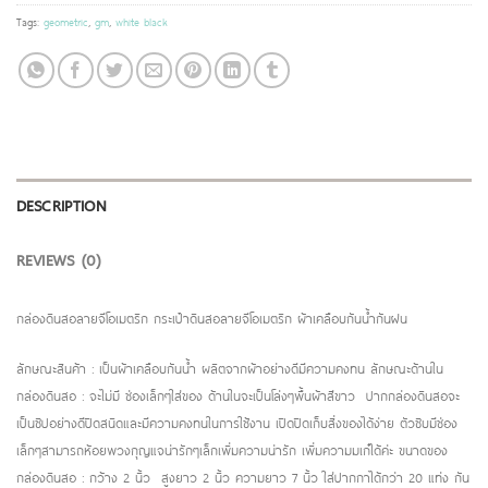
Tags:
geometric
,
gm
,
white black
DESCRIPTION
REVIEWS (0)
กล่องดินสอลายจีโอเมตริก กระเป๋าดินสอลายจีโอเมตริก ผ้าเคลือบกันน้ำกันฝน
ลักษณะสินค้า : เป็นผ้าเคลือบกันน้ำ ผลิตจากผ้าอย่างดีมีความคงทน ลักษณะด้านใน
กล่องดินสอ : จะไม่มี ช่องเล็กๆใส่ของ ด้านในจะเป็นโล่งๆพื้นผ้าสีขาว ปากกล่องดินสอจะ
เป็นซิปอย่างดีปิดสนิดและมีความคงทนในการใช้งาน เปิดปิดเก็บสิ่งของได้ง่าย ตัวซิบมีช่อง
เล็กๆสามารถห้อยพวงกุญแจน่ารักๆเล็กเพิ่มความน่ารัก เพิ่มความมเก๋ได้ค่ะ ขนาดของ
กล่องดินสอ : กว้าง 2 นิ้ว สูงยาว 2 นิ้ว ความยาว 7 นิ้ว ใส่ปากกาได้กว่า 20 แท่ง กัน