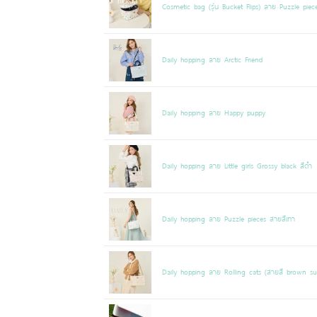
Cosmetic bag (รุ่น Bucket Flips) ลาย Puzzle piec
Daily hopping ลาย Arctic Friend
Daily hopping ลาย Happy puppy
Daily hopping ลาย Little girls Grossy black สีดำ
Daily hopping ลาย Puzzle pieces สายสีเทา
Daily hopping ลาย Rolling cats (สายสี brown su