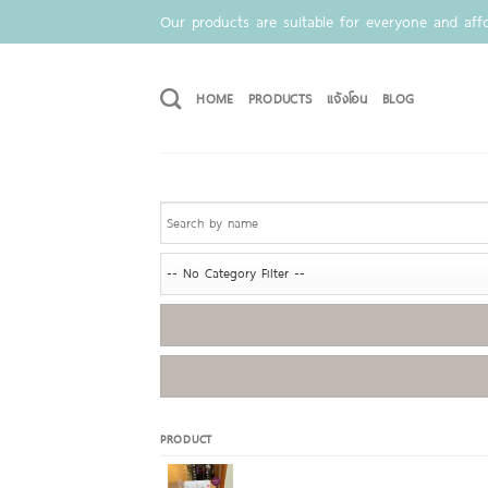
Skip
Our products are suitable for everyone and affo
to
content
HOME
PRODUCTS
แจ้งโอน
BLOG
PRODUCT