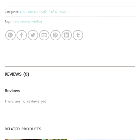
Categories:
BAG (Size M)
,
กระเป๋า (ไซส์ M "PLUS")
Tags:
msw
,
NewYearNewBag
REVIEWS (0)
Reviews
There are no reviews yet
RELATED PRODUCTS