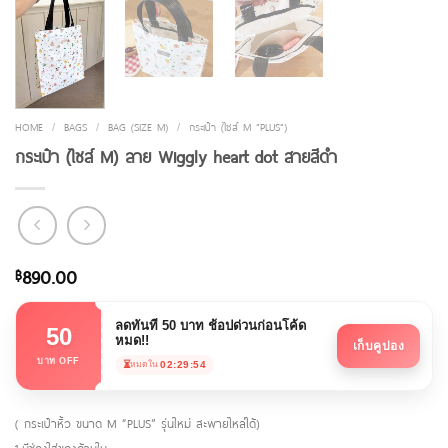
HOME
/
BAGS
/
BAG (SIZE M)
/
กระเป๋า (ไซส์ M "PLUS")
กระเป๋า (ไซส์ M) ลาย Wiggly heart dot สายสีดำ
890.00
฿
ลดทันที 50 บาท ช้อปด่วนก่อนโค้ด
50
หมด!!
เก็บคูปอง
บาท OFF
⏳
02:29:54
หมดใน
( กระเป๋าหิ้ว ขนาด M “PLUS” รุ่นใหม่ สะพายไหล่ได้)