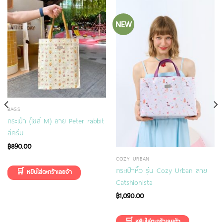
NEW
BAGS
กระเป๋า (ไซส์ M) ลาย Peter rabbit
สีครีม
฿
890.00
COZY URBAN
กระเป๋าหิ้ว รุ่น Cozy Urban ลาย
Catshionista
฿
1,090.00