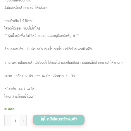
1.มีช่องใส่ของด้านใน
2.มีแม่เหล็กปากกระเป๋าให้แล้วค่ะ
กระเป๋าดีไซน์เก๋ ใช้ง่าย
ใส่ของได้เยอะ แบบไม่ซ้ำใคร
** รุ่นนี้จะมีเพิ่ม โลโก้เหล็กและสายรองหูหิ้วหนังพียูค่ะ **
ลักษณะสินค้า : เป็นผ้าเคลือบกันน้ำ รับน้ำหนักได้ดี สะพายไหล่ได้
ลักษณะด้านในกระเป๋า :มีช่องเล็กใส่ของได้ แต่จะไม่มีซิบน้า มีแม่เหล็กปากกระเป๋าให้แทนค่ะ
ขนาด : กว้าง 12 นิ้ว ยาว 14 นิ้ว หูหิ้วยาว 7.5 นิ้ว
จะใส่แฟ้ม A4 / F4 ได้
ใส่เอกสารก็กันน้ำได้น้าา
In stock
กระเป๋า (ไซส์ M) ลาย Wiggly heart dot สายสีดำ quantity