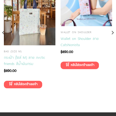
WALLET ON SHOULDER
Wallet on Shoulder ลาย
Catshionista
฿
890.00
BAG (SIZE M)
กระเป๋า (ไซส์ M) ลาย Arctic
friends สีน้ำเงินกรม
฿
890.00