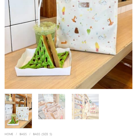
HOME
/
BAGS
/
BAGS (SIZE S)