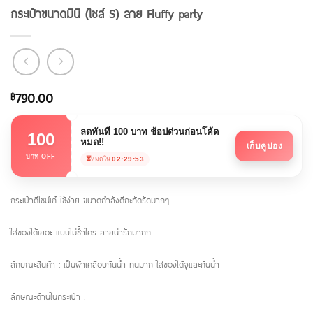
กระเป๋าขนาดมินิ (ไซส์ S) ลาย Fluffy party
790.00
฿
ลดทันที 100 บาท ช้อปด่วนก่อนโค้ด
100
หมด!!
เก็บคูปอง
บาท OFF
⏳
02:29:53
หมดใน
กระเป๋าดีไซน์เก๋ ใช้ง่าย ขนาดกำลังดีกะทัดรัดมากๆ
ใส่ของได้เยอะ แบบไม่ซ้ำใคร ลายน่ารักมากก
ลักษณะสินค้า : เป็นผ้าเคลือบกันน้ำ ทนมาก ใส่ของได้จุและกันน้ำ
ลักษณะด้านในกระเป๋า :