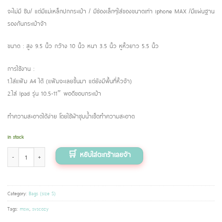
จะไม่มี ซิบ/ แต่มีแม่เหล็กปกกระเป๋า / มีช่องเล็กๆใส่ของขนาดเท่า iphone MAX /มีแผ่นฐาน
รองก้นกระเป๋าจ้า
ขนาด : สูง 9.5 นิ้ว กว้าง 10 นิ้ว หนา 3.5 นิ้ว หูหิ้วยาว 5.5 นิ้ว
การใช้งาน :
1.ใส่แฟ้ม A4 ได้ (แฟ้มจะเลยขึ้นมา แต่ยังมีพื้นที่หิ้วจ้า)
2.ใส่ Ipad รุ่น 10.5-11″ พอดีขอบกระเป๋า
ทำความสะอาดได้ง่าย โดยใช้ผ้าชุบน้ำเช็ดทำความสะอาด
In stock
กระเป๋าขนาดมินิ (ไซส์ S) ลาย Fluffy party quantity
Category:
Bags (size S)
Tags:
msw
,
svscozy