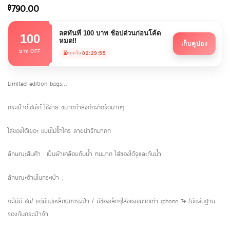
790.00
฿
ลดทันที 100 บาท ช้อปด่วนก่อนโค้ด
100
หมด!!
เก็บคูปอง
บาท OFF
⏳
02:29:55
หมดใน
Limited edition bags…
กระเป๋าดีไซน์เก๋ ใช้ง่าย ขนาดกำลังดีกะทัดรัดมากๆ
ใส่ของได้เยอะ แบบไม่ซ้ำใคร ลายน่ารักมากก
ลักษณะสินค้า : เป็นผ้าเคลือบกันน้ำ ทนมาก ใส่ของได้จุและกันน้ำ
ลักษณะด้านในกระเป๋า :
จะไม่มี ซิบ/ แต่มีแม่เหล็กปกกระเป๋า / มีช่องเล็กๆใส่ของขนาดเท่า iphone 7+ /มีแผ่นฐาน
รองก้นกระเป๋าจ้า