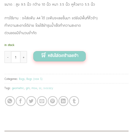
ขนาด : สูง 9.5 นิ้ว กว้าง 10 นิ้ว หนา 3.5 นิ้ว หูหิ้วยาว 5.5 นิ้ว
การใช้งาน : จะใส่แฟ้ม A4 ได้ (แฟ้มจะเลยขึ้นมา แต่ยังมีพื้นที่หิ้วจ้า)
ทำความสะอาดได้ง่าย โดยใช้ผ้าชุบน้ำเช็ดทำความสะอาด
ด่วนของมีจำนวนจำกัด
In stock
กระเป๋าขนาดมินิ (ไซส์ S) ลายจีโอเมตริก (Geometric) quantity
Categories:
Bags
,
Bags (size S)
Tags:
geometric
,
gm
,
msw
,
sc
,
svscozy