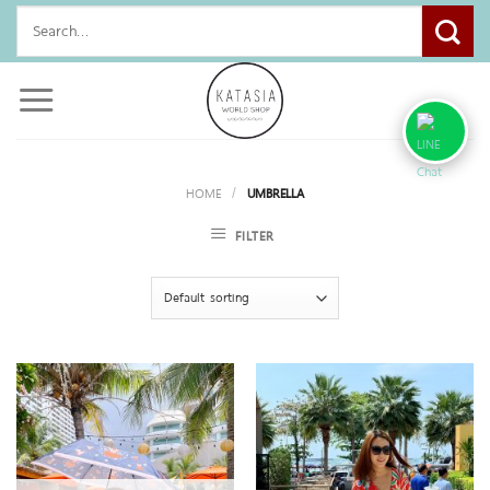
Skip
Search
to
for:
content
HOME
/
UMBRELLA
FILTER