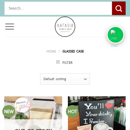
Skip
Search
to
for:
content
HOME
/
GLASSES CASE
FILTER
NEW
HOT