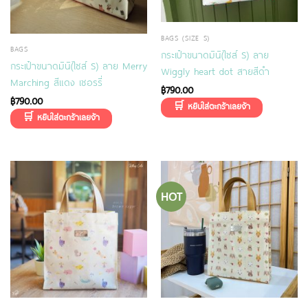
BAGS (SIZE S)
BAGS
กระเป๋าขนาดมินิ(ไซส์ S) ลาย
กระเป๋าขนาดมินิ(ไซส์ S) ลาย Merry
Wiggly heart dot สายสีดำ
Marching สีแดง เชอรรี่
฿
790.00
฿
790.00
HOT