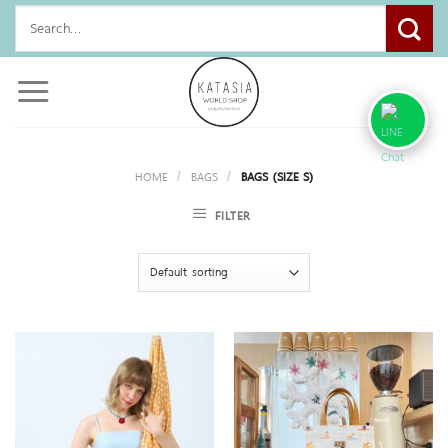
Skip
Search
to
for:
content
HOME
/
BAGS
/
BAGS (SIZE S)
FILTER