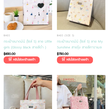
BAGS
BAGS (SIZE S)
กระเป๋าขนาดมินิ (ไซส์ S) ลาย Little
กระเป๋าขนาดมินิ (ไซส์ S) ลาย My
girls (ฺGlossy black สายสีดำ )
Sunshine สายรุ้ง สายสีคาราเมล
฿
890.00
฿
790.00