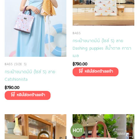
BAGS
กระเป๋าขนาดมินิ (ไซส์ S) ลาย
Dashing puppies สีน้ำตาล คารา
เมล
฿
790.00
BAGS (SIZE S)
กระเป๋าขนาดมินิ (ไซส์ S) ลาย
Catshionista
฿
790.00
HOT