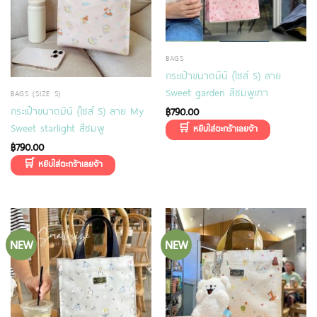
BAGS
กระเป๋าขนาดมินิ (ไซส์ S) ลาย
Sweet garden สีชมพูเทา
BAGS (SIZE S)
กระเป๋าขนาดมินิ (ไซส์ S) ลาย My
฿
790.00
Sweet starlight สีชมพู
฿
790.00
NEW
NEW