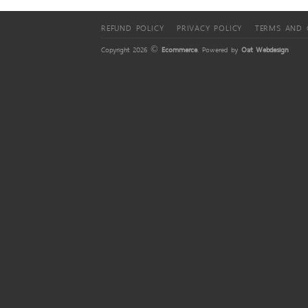
REFUND POLICY
PRIVACY POLICY
TERMS AND 
Copyright 2026 ©
Ecommerce
. Powered by
Oat Webdesign