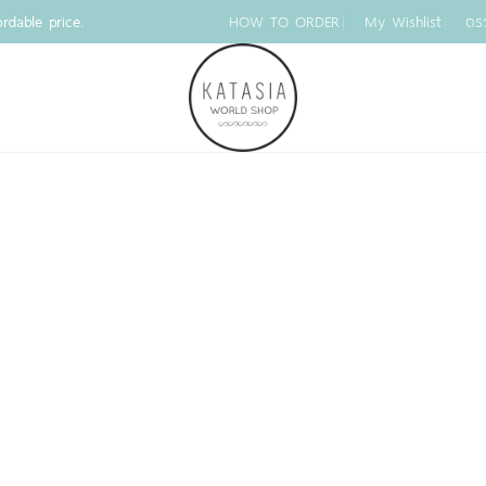
rdable price.
HOW TO ORDER
My Wishlist
ตร