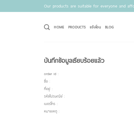
Skip
Our products are suitable for everyone and affo
to
content
HOME
PRODUCTS
แจ้งโอน
BLOG
บันทึกข้อมูลเรียบร้อยแล้ว
order id :
ชื่อ :
ที่อยู่ :
รหัสไปรษณีย์ :
เบอร์โทร :
หมายเหตุ :