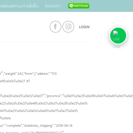
วจสอบสถานะการสั่งซื้อ
ติดต่อเรา
LOGIN