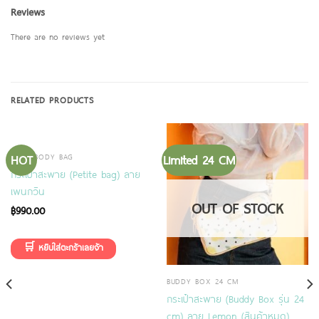
Reviews
There are no reviews yet
RELATED PRODUCTS
HOT
Limited 24 CM
CROSSBODY BAG
กระเป๋าสะพาย (Petite bag) ลาย
เพนกวิน
OUT OF STOCK
฿
990.00
BUDDY BOX 24 CM
กระเป๋าสะพาย (Buddy Box รุ่น 24
cm) ลาย Lemon (สินค้าหมด)