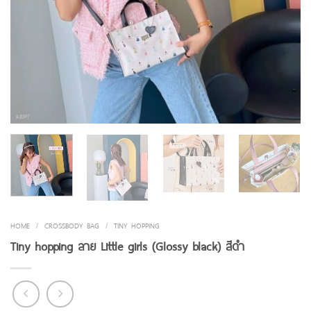
HOME
/
CROSSBODY BAG
/
TINY HOPPING
Tiny hopping ลาย Little girls (Glossy black) สีดำ