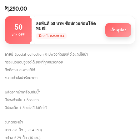
1,290.00
฿
ลดทันที 50 บาท ช้อปด่วนก่อนโค้ด
50
หมด!!
เก็บคูปอง
บาท OFF
⏳
02:29:54
หมดใน
ลายนี้ Special collection จะมีพวงกึญแจหัวใจแถมให้น้า
ทรงแนวนอนจุของได้เยอะที่ทุกคนรอคอย
ถือก็สวย สะพายก็ได้
ขนาดกำลังน่ารักมากก
ผลิตจากผ้าเคลือบกันน้ำ
มีช่องด้านใน 1 ช่องยาว
มีช่องเล็ก 1 ช่องเใส่ลิปสติกได้
ขนาดกระเป๋า
ยาว 8.8 นิ้ว ( 22.4 เซน)
กว้าง 6.29 นิ้ว (16 เซน)