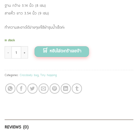
ฐาน กว้าง 3.14 นิ้ว (8 เซน)
สายหิ้ว ยาว 3.54 นิ้ว (9 เซน)
ทำความสะอาดได้ง่ายๆแค่ใช้ผ้าชุบน้ำเช็ดค่ะ
In stock
Tiny hopping ลาย Little girls (Glossy black) สีดำ quantity
Categories:
Crossbody bag
,
Tiny hopping
REVIEWS (0)