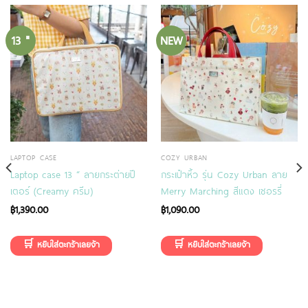
13 "
NEW
LAPTOP CASE
COZY URBAN
Laptop case 13 “ ลายกระต่ายปี
กระเป๋าหิ้ว รุ่น Cozy Urban ลาย
เตอร์ (Creamy ครีม)
Merry Marching สีแดง เชอรรี่
฿
1,390.00
฿
1,090.00