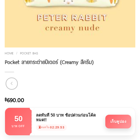
HOME
/
POCKET BAG
Pocket ลายกระต่ายปีเตอร์ (Creamy สีครีม)
690.00
฿
ลดทันที 50 บาท ช้อปด่วนก่อนโค้ด
50
หมด!!
เก็บคูปอง
บาท OFF
⏳
02:29:53
หมดใน