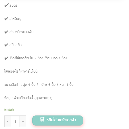
✔️ใส่บัตร
✔️ใส่เหรียญ
✔️ใส่ธนาบัตรแบบพับ
✔️ใส่ลิปสติก
✔️มีช่องใส่ของด้านใน 2 ช่อง /ด้านนอก 1 ช่อง
ใส่ของอะไรก็หาง่ายในใบนี้
ขนาดสินค้า : สูง 4 นิ้ว / กว้าง 6 นิ้ว / หนา 1 นิ้ว
วัสดุ : ผ้าเคลือบกันน้ำ(คุณภาพสูง)
In stock
Pocket ลายกระต่ายปีเตอร์ (Creamy สีครีม) quantity