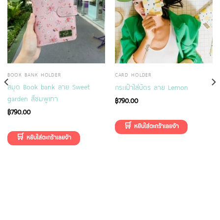
BOOK BANK HOLDER
CARD HOLDER
สมุด Book bank ลาย Sweet
กระเป๋าใส่บัตร ลาย Lemon
garden สีชมพูเทา
฿
790.00
฿
790.00