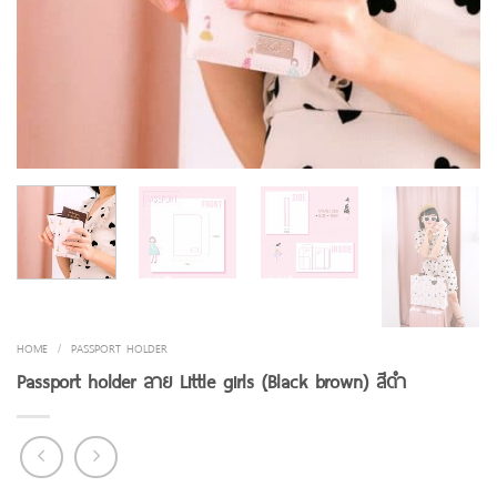
HOME
/
PASSPORT HOLDER
Passport holder ลาย Little girls (ฺฺฺBlack brown) สีดำ