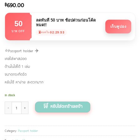
690.00
฿
ลดทันที 50 บาท ช้อปด่วนก่อนโค้ด
50
หมด!!
เก็บคูปอง
บาท OFF
⏳
02:29:53
หมดใน
⭐️Passport holder ✈️
เคสใส่พาสปอต
ด้านในใส่ได้ 1 เล่ม
ขนาดกระทัดรัด
หยิบใช้ หาง่าย สะดวกมาก
In stock
Passport holder ลาย Little girls (ฺฺฺBlack brown) สีดำ quantity
Category:
Passport holder