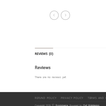
REVIEWS (0)
Reviews
There are no reviews yet
REFUND POLICY
PRIVACY POLICY
TERMS AND 
Copyright 2026 ©
Ecommerce
. Powered by
Oat Webdesign