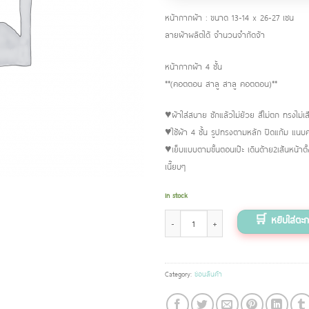
หน้ากากผ้า : ขนาด 13-14 x 26-27 เซน
ลายผ้าผลิตได้ จำนวนจำกัดจ้า
หน้ากากผ้า 4 ชั้น
**(คอตตอน สาลู สาลู คอตตอน)**
♥️ผ้าใส่สบาย ซักแล้วไม่ย้วย สีไม่ตก ทรงไม่เส
♥️ใช้ผ้า 4 ชั้น รูปทรงตามหลัก ปิดแก้ม แนบค
♥️เย็บแบบตามขั้นตอนเป๊ะ เดินด้าย2เส้นหน้าตั
เนี๊ยบๆ
In stock
Mask หน้ากากผ้า(มีช่องใส่แผ่น) ตัวติด (พื้นสีม่วง)
Category:
ซ่อนสินค้า