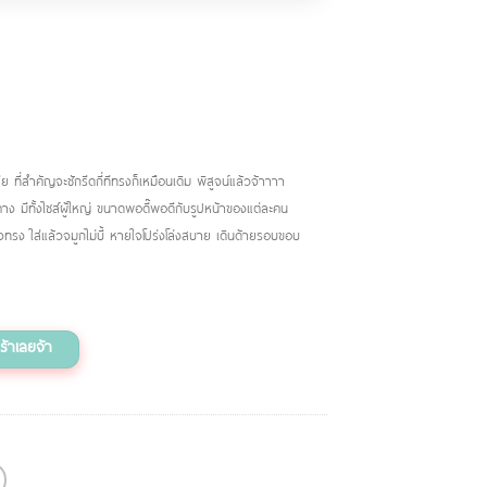
ีย ที่สำคัญจะซักรีดกี่ทีทรงก็เหมือนเดิม พิสูจน์แล้วจ้าาาา
าง มีทั้งไซส์ผู้ใหญ่ ขนาดพอดี๊พอดีกับรูปหน้าของแต่ละคน
้งทรง ใส่แล้วจมูกไม่บี้ หายใจโปร่งโล่งสบาย เดินด้ายรอบขอบ
 quantity