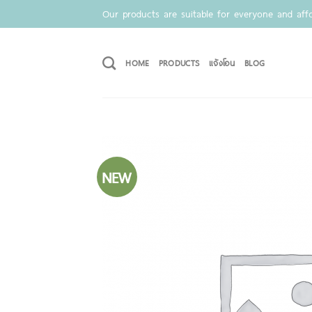
Skip
Our products are suitable for everyone and affo
to
content
HOME
PRODUCTS
แจ้งโอน
BLOG
NEW