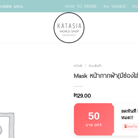
rdable price.
HOW TO ORDER
My Wishlist
ตร
HOME
/
ซ่อนสินค้า
Mask หน้ากากผ้า(มีช่องใส่
129.00
฿
ลดทันที
50
หมด!!
บาท OFF
⏳
หมดใน