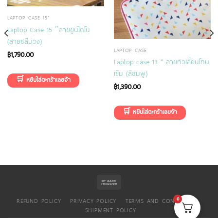
LAPTOP CASE 15"
Laptop Case 15 ″ลายยูนิไดโน
(สายชสีม่วง)
LAPTOP CASE
฿
1,790.00
Laptop case 13 “ ลายทิวเลี่ยนโทน
เข้ม (สีชมพู)
฿
1,390.00
0
REFUND POLICY
PRIVACY POLICY
TERMS AND CONDITIONS
SHIPMENT POLICY