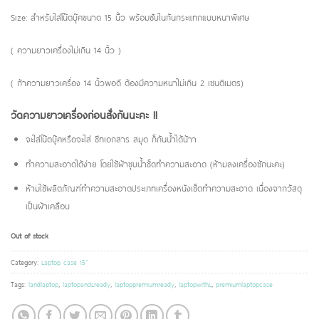
Size: สำหรับใส่โน๊ตบุ๊คขนาด 15 นิ้ว พร้อมซับในกันกระแทกแบบหนาพิเศษ
( ความยาวเครื่องไม่เกิน 14 นิ้ว )
( ถ้าความยาวเครื่อง 14 นิ้วพอดี ต้องมีความหนาไม่เกิน 2 เซนติเมตร)
วัดความยาวเครื่องก่อนสั่งกันนะคะ !!
จะใส่โน๊ตบุ๊คหรือจะใส่ ชีทเอกสาร สมุด ก็กันน้ำได้น้าา
ทำความสะอาดได้ง่าย โดยใช้ผ้าชุบน้ำช็ดทำความสะอาด (ห้ามลงเครื่องซักนะคะ)
ห้ามใช้ผลิตภัณฑ์ทำความสะอาดประเภทเครื่องหนังเช็ดทำความสะอาด เนื่องจากวัสดุ
เป็นผ้าเคลือบ
Out of stock
Category:
Laptop case 15"
Tags:
landlaptop
,
laptopandLready
,
laptoppremiumready
,
laptopwithL
,
premiumlaptopcase