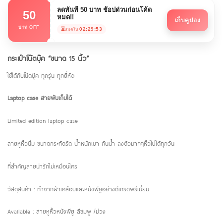
ลดทันที 50 บาท ช้อปด่วนก่อนโค้ด
50
หมด!!
เก็บคูปอง
บาท OFF
⏳
02:29:52
หมดใน
กระเป๋าโน๊ตบุ๊ค “ขนาด 15 นิ้ว”
ใช้ได้กับโน๊ตบุ๊ค ทุกรุ่น ทุกยี่ห้อ
Laptop case สายพับเก็บได้
Limited edition laptop case
สายหูหิ้วนิ่ม ขนาดกระทัดรัด น้ำหนักเบา กันน้ำ ลงตัวมากๆหิ้วไปได้ทุกวัน
ที่สำคัญลายน่ารักไม่เหมือนใคร
วัสดุสินค้า : ทำจากผ้าเคลือบและหนังพียูอย่างดีเกรดพรีเมี่ยม
Available : สายหูหิ้วหนังพียู สีชมพู /ม่วง