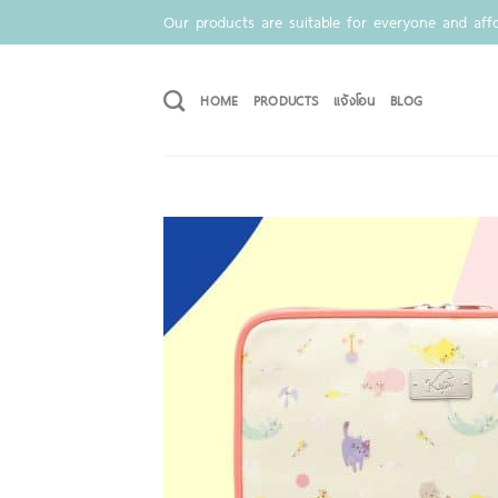
Skip
Our products are suitable for everyone and affo
to
content
HOME
PRODUCTS
แจ้งโอน
BLOG