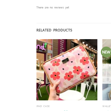
There are no reviews yet
RELATED PRODUCTS
NEW
IPAD CASE
WALLE