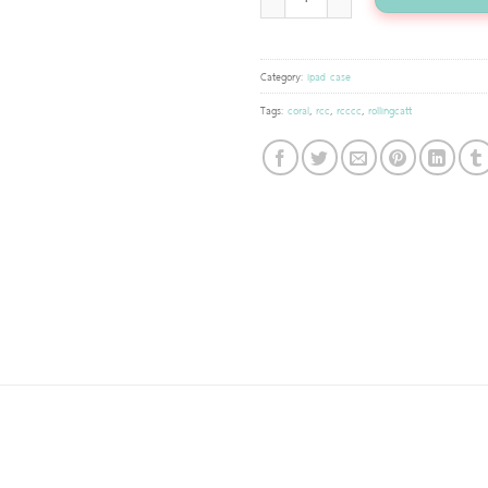
Category:
Ipad case
Tags:
coral
,
rcc
,
rcccc
,
rollingcatt