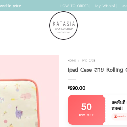
rdable price.
HOW TO ORDER
My Wishlist
ตร
HOME
/
IPAD CASE
Ipad Case ลาย Rolling C
990.00
฿
ลดทันที
50
หมด!!
บาท OFF
⏳
หมดใน