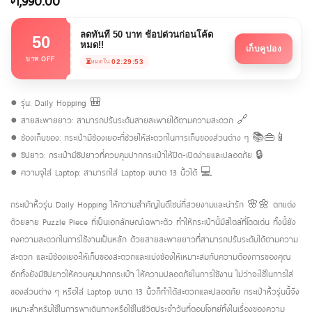
1,990.00
ลดทันที 50 บาท ช้อปด่วนก่อนโค้ด
50
หมด!!
เก็บคูปอง
บาท OFF
⏳
02:29:53
หมดใน
● รุ่น: Daily Hopping 🎒
● สายสะพายยาว: สามารถปรับระดับสายสะพายได้ตามความสะดวก 🔗
● ช่องเก็บของ: กระเป๋ามีช่องเยอะที่ช่วยให้สะดวกในการเก็บของส่วนต่าง ๆ 📚👜📱
● ซิปยาว: กระเป๋ามีซิปยาวที่ควบคุมปากกระเป๋าให้ปิด-เปิดง่ายและปลอดภัย 🔒
● ความจุใส่ Laptop: สามารถใส่ Laptop ขนาด 13 นิ้วได้ 💻
กระเป๋าหิ้วรุ่น Daily Hopping ให้ความสำคัญในดีไซน์ที่สวยงามและน่ารัก 🌸🌼 ตกแต่ง
ด้วยลาย Puzzle Piece ที่เป็นเอกลักษณ์เฉพาะตัว ทำให้กระเป๋านี้มีสไตล์ที่โดดเด่น ทั้งนี้ยัง
คงความสะดวกในการใช้งานเป็นหลัก ด้วยสายสะพายยาวที่สามารถปรับระดับได้ตามความ
สะดวก และมีช่องเยอะให้เก็บของสะดวกและแบ่งช่องให้เหมาะสมกับความต้องการของคุณ
อีกทั้งยังมีซิปยาวให้ควบคุมปากกระเป๋า ให้ความปลอดภัยในการใช้งาน ไม่ว่าจะใช้ในการใส่
ของส่วนต่าง ๆ หรือใส่ Laptop ขนาด 13 นิ้วก็ทำได้สะดวกและปลอดภัย กระเป๋าหิ้วรุ่นนี้จึง
เหมาะสำหรับใช้ในการพาเดินทางหรือใช้ในชีวิตประจำวันที่ตอบโจทย์ทั้งในเรื่องของความ