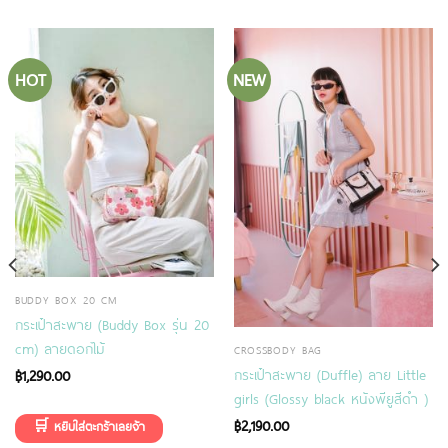
HOT
NEW
BUDDY BOX 20 CM
กระเป๋าสะพาย (Buddy Box รุ่น 20
cm) ลายดอกไม้
CROSSBODY BAG
กระเป๋าสะพาย (Duffle) ลาย Little
฿
1,290.00
girls (ฺGlossy black หนังพียูสีดำ )
฿
2,190.00