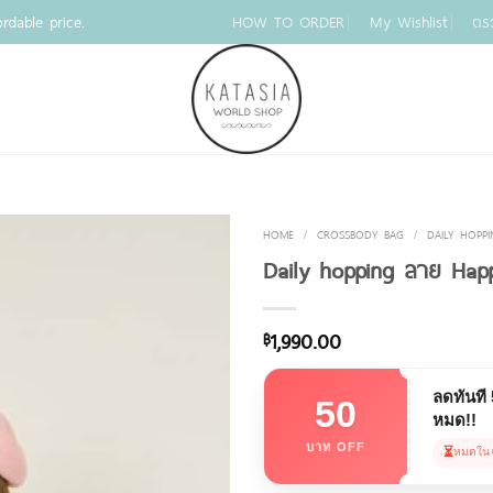
rdable price.
HOW TO ORDER
My Wishlist
ตร
HOME
/
CROSSBODY BAG
/
DAILY HOPP
Daily hopping ลาย Hap
1,990.00
฿
ลดทันที
50
หมด!!
บาท OFF
⏳
หมดใน