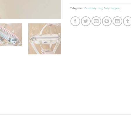
Categories:
Crossbody bag
,
Daily hopping