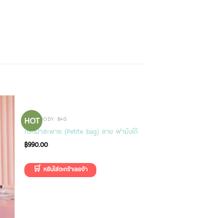
HOT
CROSSBODY BAG
กระเป๋าสะพาย (Petite bag) ลาย ฟามิงโก้
฿
990.00