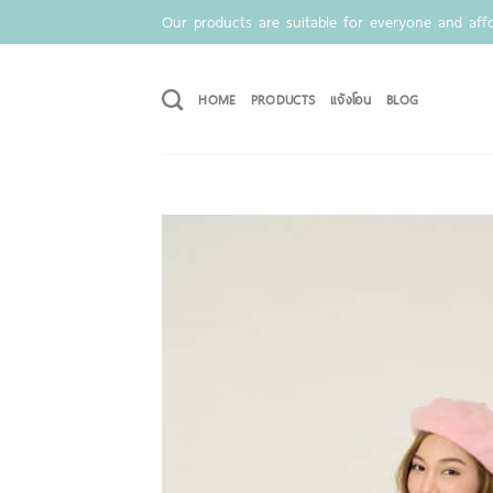
Skip
Our products are suitable for everyone and affo
to
content
HOME
PRODUCTS
แจ้งโอน
BLOG