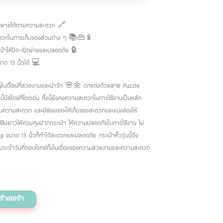
ะพายได้ตามความสะดวก 🔗
ห้สะดวกในการเก็บของส่วนต่าง ๆ 📚👜📱
ป๋าให้ปิด-เปิดง่ายและปลอดภัย 🔒
าด 13 นิ้วได้ 💻
ัญในดีไซน์ที่สวยงามและน่ารัก 🌸🌼 ตกแต่งด้วยลาย Puzzle
ี้มีสไตล์ที่โดดเด่น ทั้งนี้ยังคงความสะดวกในการใช้งานเป็นหลัก
ความสะดวก และมีช่องเยอะให้เก็บของสะดวกและแบ่งช่องให้
ีซิปยาวให้ควบคุมปากกระเป๋า ให้ความปลอดภัยในการใช้งาน ไม่
p ขนาด 13 นิ้วก็ทำได้สะดวกและปลอดภัย กระเป๋าหิ้วรุ่นนี้จึง
ิตประจำวันที่ตอบโจทย์ทั้งในเรื่องของความสวยงามและความสะดวก