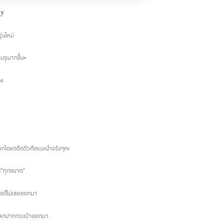
𝐲
่นใหม่
จุมากขึ้น+
อง
กไอแดตืดตัวคือแนะนำจริงๆคะ
้”ทุกขนาด”
ดีไม่เลยออกมา
เลกปากกระเป๋าออกมา