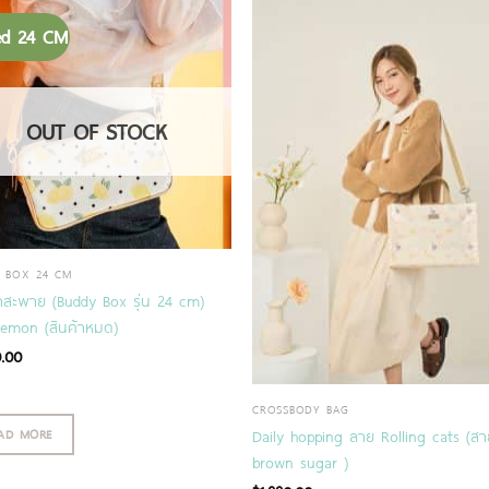
ed 24 CM
OUT OF STOCK
 BOX 24 CM
๋าสะพาย (Buddy Box รุ่น 24 cm)
emon (สินค้าหมด)
0.00
CROSSBODY BAG
AD MORE
Daily hopping ลาย Rolling cats (สา
brown sugar )