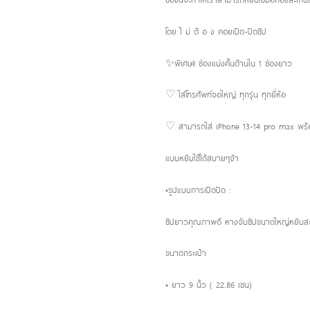
โดย ไ ม่ ต้ อ ง คอยเปิด-ปิดซิป
✨พิเศษ!! ช่องแบ่งคั้นด้านใน 1 ช่องยาว
♡ ใส่โทรศัพท์จอใหญ่ ทุกรุ่น ทุกยี่ห้อ
♡ สามารถใส่ iPhone 13-14 pro max พร้อม
แบบหยิบใช้ได้สบายๆจ้า
•รูปแบบการเปิดปิด :
ซิปยาวคุณภาพดี หางจับซิปขนาดใหญ่หยิบ
ขนาดกระเป๋า
• ยาว 9 นิ้ว ( 22.86 เซน)