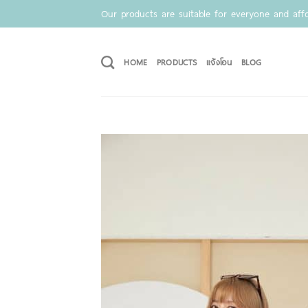
Skip
Our products are suitable for everyone and affo
to
content
HOME
PRODUCTS
แจ้งโอน
BLOG