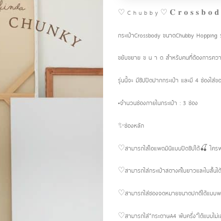
♡ C h u b b y ♡ 𝐂 𝐫 𝐨 𝐬 𝐬 𝐛 𝐨 𝐝 
กระเป๋าCrossbody ขนาดChubby Hopping รุ
ขยับขยาย ข น า ด สำหรับคนที่ต้องการความ
รุ่นนี้จะ มีซิปปิดปากกระเป๋า และมี 4 ช่องใส่ข
•จำนวนช่องภายในกระเป๋า : 3 ช่อง
✨ช่องหลัก
♡สามารถใส่ไอแพดมินิแบบปิดซิปได้🍒 ใครพ
♡สามารถใส่กระเป๋าสตางค์ใบยาวและใบสั้นได
♡สามารถใส่ซองจดหมายขนาดปกติได้แบบพอ
♡สามารถใส่”กระดาษA4 พับครึ่ง”ได้แบบไม่