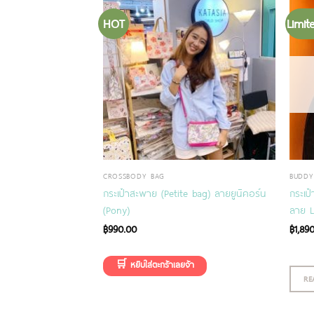
HOT
Limit
CROSSBODY BAG
BUDDY
y Box รุ่น 24 cm)
กระเป๋าสะพาย (Petite bag) ลายยูนิคอร์น
กระเป
(Pony)
ลาย L
฿
990.00
฿
1,89
RE