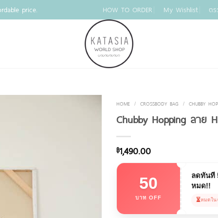
rdable price.
HOW TO ORDER
My Wishlist
ตร
HOME
/
CROSSBODY BAG
/
CHUBBY HOP
Chubby Hopping ลาย Ha
1,490.00
฿
ลดทันที
50
หมด!!
บาท OFF
⏳
หมดใน