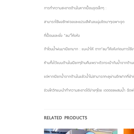
การทำความสะอาดด้านในหากเปื้อนจุดเล็กๆ :
สามารถใช้ผงซักฟองและแปรงสีฟันขนนุ่มขัดเบาๆเฉพาะจุด
ที่เปื้อนและผึ่ง “ลม”ให้แห้ง
ถ้าโดนน้ำฝนมาเปียกมาก : แนะนำให้ ตาก”ลม”ให้แห้งก่อนการใช้งา
ห้ามทิ้งไว้แบบด้านในเปียกๆข้ามคืนเพราะตัวกระเป๋ากันน้ำจากด้า
แต่หากเปียกน้ำจากด้านในแล้วน้ำไม่สามารถทะลุผ่านอีกฝากที่ผ้าเ
ช่วงโควิทแนะนำทำความสะอาดได้ง่ายๆโดย เดตตอลผสมน้ำ ฉีดพ่น 
RELATED PRODUCTS