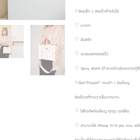
✨ช่องเล็ก 2 ช่องจิ๋วสำหรับใส่
♡ ปากกา
♡ ลิปสติก
♡ ขวดแอลกอฮอล์จิ๋ว
♡ Spray พ่นคอ [ถ้าขวดอ้วนช่วงแรกจะรู้สึกต
✨ช่อง”ด้านนอก” กระเป๋า 1 ช่องใหญ่
ช่องโปรดที่ทางเราเลิ้ปมากมาก~
♡ ใส่โทรศัพท์จอใหญ่ ทุกรุ่น ทุกยี่ห้อ
♡ สามารถใส่ iPhone 13-14 pro max พร้อม
ช่องนี้จะทำให้เราสามารถหยิบใช้มือถือและเก็