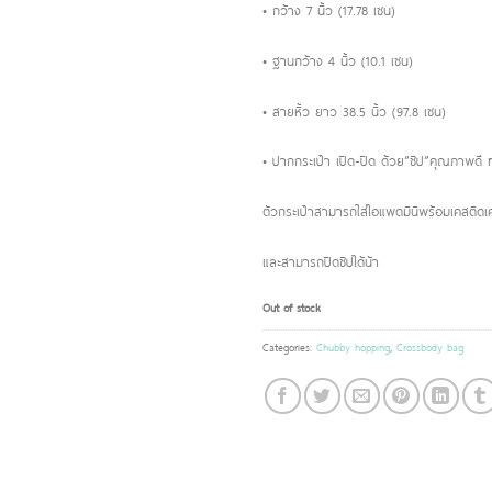
• กว้าง 7 นิ้ว (17.78 เซน)
• ฐานกว้าง 4 นิ้ว (10.1 เซน)
• สายหิ้ว ยาว 38.5 นิ้ว (97.8 เซน)
• ปากกระเป๋า เปิด-ปิด ด้วย”ซิป”คุณภาพด
ตัวกระเป๋าสามารถใส่ไอแพดมินิพร้อมเคสติดเ
และสามารถปิดซิปได้น้า
Out of stock
Categories:
Chubby hopping
,
Crossbody bag