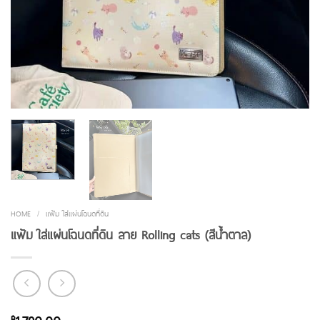
HOME
/
แฟ้ม ใส่แผ่นโฉนดที่ดิน
แฟ้ม ใส่แผ่นโฉนดที่ดิน ลาย Rolling cats (สีน้ำตาล)
฿