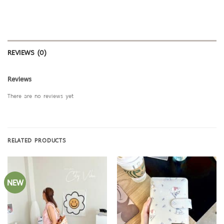
REVIEWS (0)
Reviews
There are no reviews yet
RELATED PRODUCTS
NEW