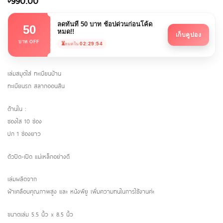
990.00
ลดทันที 50 บาท ช้อปด่วนก่อนโค้ด
50
หมด!!
เก็บคูปอง
บาท OFF
⏳
02:29:54
หมดใน
เล่มสมุดใส่ ทะเบียนบ้าน
ทะเบียนรถ สลากออนสิน
ด้านใน :
ซองใส 10 ช่อง
ปก 1 ช่องยาว
ตัวปิด-เปิด แม่เหล็กอย่างดี
เล่มผลิตจาก
ผ้าเคลือบคุณภาพสูง และ หนังพียู เพิ่มความทนในการใช้งานค่ะ
ขนาดเล่ม 5.5 นิ้ว x 8.5 นิ้ว