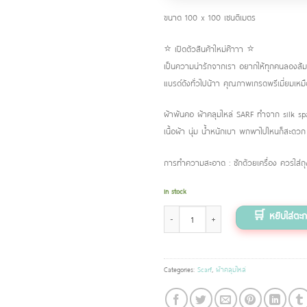
ขนาด 100 x 100 เซนติเมตร
⭐️ เปิดตัวสินค้าใหม่ค๊าาา ⭐️
เป็นความน่ารักจากเรา อยากให้ทุกคนลองสัมผั
แบรด์ดังทั่วไปน้าา คุณภาพเกรดพรีเมี่ยมเหม
ผ้าพันคอ ผ้าคลุมไหล่ SARF ทำจาก silk s
เนื้อผ้า นุ่ม น้ำหนักเบา พกพาไปไหนก็สะดวก
การทำความสะอาด : ซักด้วยเครื่อง ควรใส่ถุงผ
In stock
ผ้าพันคอ ลาย Circus quantity
Categories:
Scarf
,
ผ้าคลุมไหล่