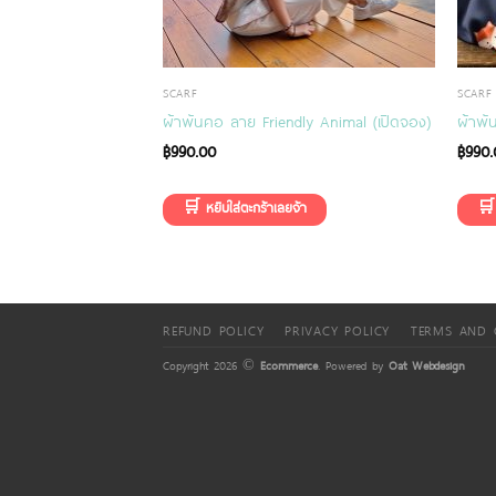
SCARF
SCARF
rating Christmas
ผ้าพันคอ ลาย Friendly Animal (เปิดจอง)
ผ้าพั
฿
990.00
฿
990.
REFUND POLICY
PRIVACY POLICY
TERMS AND 
Copyright 2026 ©
Ecommerce
. Powered by
Oat Webdesign