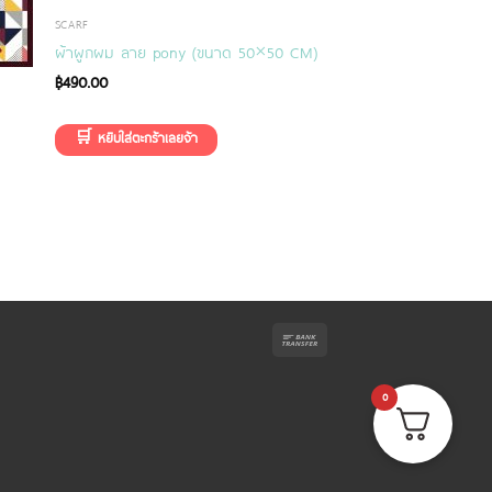
SCARF
ผ้าผูกผม ลาย pony (ขนาด 50×50 CM)
฿
490.00
0