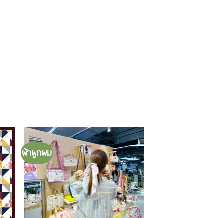
ผ้าผูกผม