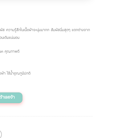
ส ความรู้สึกในเนื้อผ้าจะนุ่มมากก สัมผัสนิ่มสุดๆ แตกต่างจาก
ือนเดิมแน่นอน
pan คุณภาพดี
้า ใช้น้ำอุณภูมิปกติ