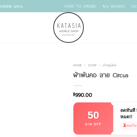
rdable price.
HOW TO ORDER
My Wishlist
ตร
HOME
/
SCARF
/
ผ้าคลุมไหล่
ผ้าพันคอ ลาย Circus
990.00
฿
ลดทันที
50
หมด!!
บาท OFF
⏳
หมดใน