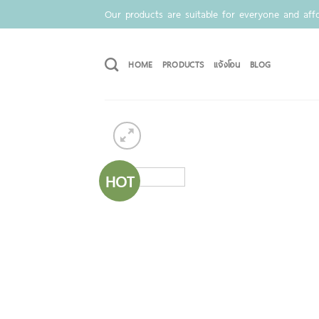
Skip
Our products are suitable for everyone and affo
to
content
HOME
PRODUCTS
แจ้งโอน
BLOG
HOT