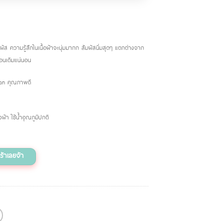
ส ความรู้สึกในเนื้อผ้าจะนุ่มมากก สัมผัสนิ่มสุดๆ แตกต่างจาก
ือนเดิมแน่นอน
pan คุณภาพดี
้า ใช้น้ำอุณภูมิปกติ