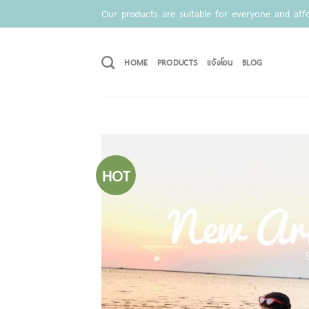
Skip
Our products are suitable for everyone and affo
to
content
HOME
PRODUCTS
แจ้งโอน
BLOG
HOT