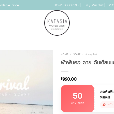
rdable price.
HOW TO ORDER
My Wishlist
ตร
HOME
/
SCARF
/
ผ้าคลุมไหล่
ผ้าพันคอ ลาย อินเดียนแ
990.00
฿
ลดทันที
50
หมด!!
บาท OFF
⏳
หมดใน