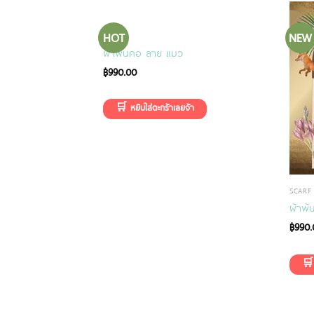
HOT
NEW
SCARF
ผ้าพันคอ ลาย แมว
฿
990.00
SCARF
 with Purple tone
ผ้าพั
฿
990.