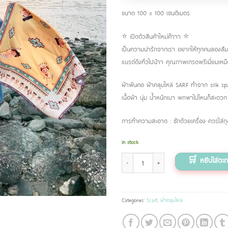
ขนาด 100 x 100 เซนติเมตร
⭐️ เปิดตัวสินค้าใหม่ค๊าาา ⭐️
เป็นความน่ารักจากเรา อยากให้ทุกคนลองสัมผั
แบรด์ดังทั่วไปน้าา คุณภาพเกรดพรีเมี่ยมเหม
ผ้าพันคอ ผ้าคลุมไหล่ SARF ทำจาก silk s
เนื้อผ้า นุ่ม น้ำหนักเบา พกพาไปไหนก็สะดวก
การทำความสะอาด : ซักด้วยเครื่อง ควรใส่ถุงผ
In stock
ผ้าพันคอ ลาย อินเดียนแดง quantity
Categories:
Scarf
,
ผ้าคลุมไหล่