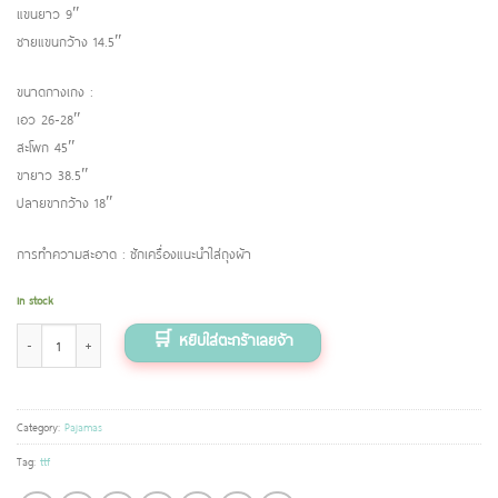
แขนยาว 9″
ชายแขนกว้าง 14.5″
ขนาดกางเกง :
เอว 26-28″
สะโพก 45″
ขายาว 38.5″
ปลายขากว้าง 18″
การทำความสะอาด : ซักเครื่องแนะนำใส่ถุงผ้า
In stock
ชุดนอน ลายกระต่าย White rabbit (แบบชุดกางเกงขายาว) quantity
Category:
Pajamas
Tag:
ttf