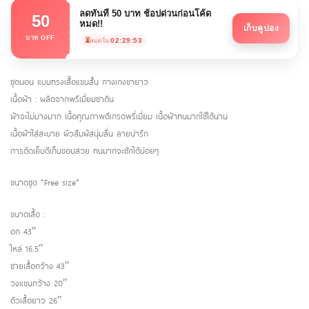
ลดทันที 50 บาท ช้อปด่วนก่อนโค้ด
50
หมด!!
เก็บคูปอง
บาท OFF
⏳
02:29:53
หมดใน
ชุดนอน แบบทรงเสื้อแขนสั้น กางเกงขายาว
เนื้อผ้า : ผลิตจากพรีเมี่ยมซาติน
ผ้าจะไม่บางมาก เนื้อคุณภาพดีเกรดพรี่เมี่ยม เนื้อผ้าทนมากใช้ได้นาน
เนื้อผ้าใส่สะบาย ผิวสัมผัสนุ่มลื่น ลายน่ารัก
การตัดเย็บดีเก็บขอบสวย ทนมากจะซักได้บ่อยๆ
ขนาดชุด “Free size”
ขนาดเสื้อ :
อก 43″
ไหล่ 16.5″
ชายเสื้อกว้าง 43″
วงแขนกว้าง 20″
ตัวเสื้อยาว 26″