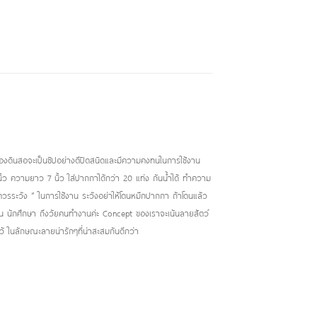
ล่องดินสอจะเป็นซิปอย่างดีปิดสนิดและมีความคงทนในการใช้งาน
นิ้ว ความยาว 7 นิ้ว ใส่ปากกาได้กว่า 20 แท่ง กันน้ำได้ ทำความ
อควรระวัง ” ในการใช้งาน ระวังอย่าให้โดนหมึกปากกา ถ้าโดนแล้ว
รียน นักศึกษา ถึงวัยคนทำงานค่ะ Concept ของเราจะเน้นลายสัตว์
ไว้ ในลักษณะลายน่ารักๆที่น่าสะสมกันดีกว่า