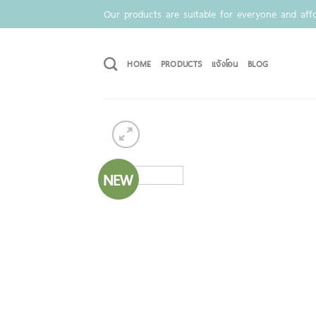
Skip
Our products are suitable for everyone and affo
to
content
HOME
PRODUCTS
แจ้งโอน
BLOG
NEW