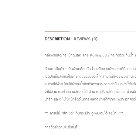
DESCRIPTION
REVIEWS (0)
กล่องดินสอ/กระเป๋าดินสอ ลาย Rolling cats กระทัดรัด กันน้ำ
ลักษณะสินค้า : เป็นผ้าเคลือบกันน้ำ ผลิตจากผ้าอย่างดีมีความ
เปิดปิดเก็บสิ่งของได้ง่าย ตัวซิบมีช่องเล็กๆสามารถห้อยพวงกุญแ
สะอาดได้ง่าย โดยใช้ผ้าชุบน้ำช็ดทำความสะอาดเท่านั้น อย่าน้ำไป
จะไม่สามารถทำความสะอาดได้ สามารถใช้งานได้ทุกโอกาส น้ำหมึกขอ
น่ารัก และจะไม่ใช้หนังสัตว์ในการผลิตอย่างเด็ดขาด เพราะเราคิดว
*** ลายนี้มี “เข้าเซต” กับกระเป๋า ดูเพิ่มเติมได้เลยน้า…***
การจัดส่งตามโปรโมชั่น❗️ :