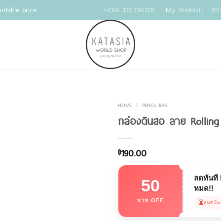
rdable price.
HOW TO ORDER
My Wishlist
ตร
HOME
/
PENCIL BAG
กล่องดินสอ ลาย Rolling 
190.00
฿
ลดทันที
50
หมด!!
บาท OFF
⏳
หมดใน