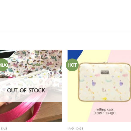
าหมด
HOT
OUT OF STOCK
L BAG
IPAD CASE