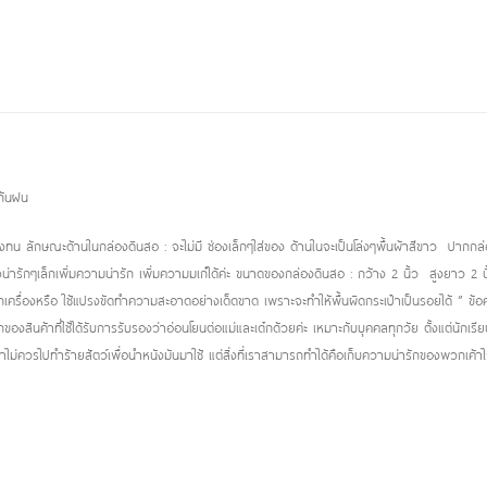
 กันฝน
คงทน ลักษณะด้านในกล่องดินสอ : จะไม่มี ช่องเล็กๆใส่ของ ด้านในจะเป็นโล่งๆพื้นผ้าสีขาว ปากก
จน่ารักๆเล็กเพิ่มความน่ารัก เพิ่มความมเก๋ได้ค่ะ ขนาดของกล่องดินสอ : กว้าง 2 นิ้ว สูงยาว 2 
ซักเครื่องหรือ ใช้แปรงขัดทำความสะอาดอย่างเด็ดขาด เพราะจะทำให้พื้นผิดกระเป๋าเป็นรอยได้ ” ข้
งสินค้าที่ใช้ได้รับการรับรองว่าอ่อนโยนต่อแม่และเด๋กด้วยค่ะ เหมาะกับบุคคลทุกวัย ตั้งแต่นักเ
่าไม่ควรไปทำร้ายสัตว์เพื่อนำหนังมันมาใช้ แต่สิ่งที่เราสามารถทำได้คือเก็บความน่ารักของพวกเค้า