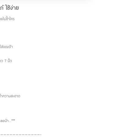
๋ ใช้ง่าย
ยไม่ซ้ำใคร
ใส่ของจ้า
ว 7 นิ้ว
็ดทำความสะอาด
ด้เลยน้า…***
—————————————-