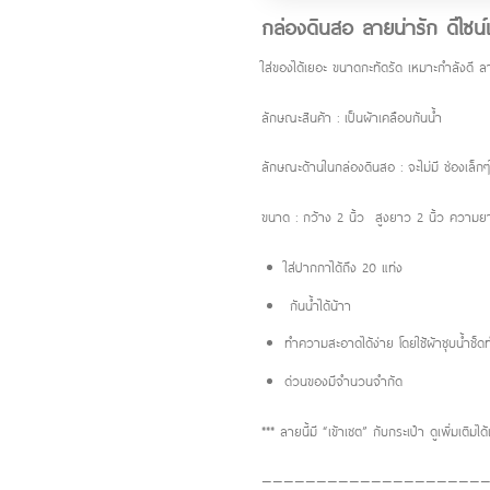
กล่องดินสอ ลายน่ารัก ดีไซน์เก
ใส่ของได้เยอะ ขนาดกะทัดรัด เหมาะกำลังดี ลา
ลักษณะสินค้า : เป็นผ้าเคลือบกันน้ำ
ลักษณะด้านในกล่องดินสอ : จะไม่มี ช่องเล็กๆ
ขนาด : กว้าง 2 นิ้ว สูงยาว 2 นิ้ว ความยา
ใส่ปากกาได้ถึง 20 แท่ง
กันน้ำได้น้าา
ทำความสะอาดได้ง่าย โดยใช้ผ้าชุบน้ำช
ด่วนของมีจำนวนจำกัด
*** ลายนี้มี “เข้าเซต” กับกระเป๋า ดูเพิ่มเติมไ
—————————————————————