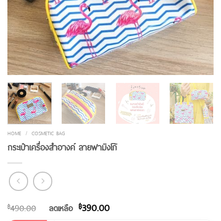
HOME
/
COSMETIC BAG
กระเป๋าเครื่องสำอางค์ ลายฟามิงโก้
฿
390.00
฿
490.00