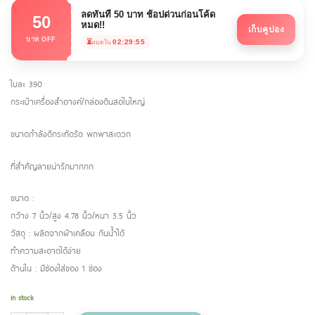
ลดทันที 50 บาท ช้อปด่วนก่อนโค้ด
50
หมด!!
เก็บคูปอง
บาท OFF
⏳
02:29:54
หมดใน
ใบละ 390
กระเป๋าเครื่องสำอางค์/กล่องดินสอใบใหญ่
ขนาดกำลังดีกระทัดรัด พกพาสะดวก
ที่สำคัญลายน่ารักมากกก
ขนาด :
กว้าง 7 นิ้ว/สูง 4.78 นิ้ว/หนา 3.5 นิ้ว
วัสดุ : ผลิตจากผ้าเคลือบ กันน้ำได้
ทำความสะอาดได้ง่าย
ด้านใน : มีช่องใส่ของ 1 ช่อง
In stock