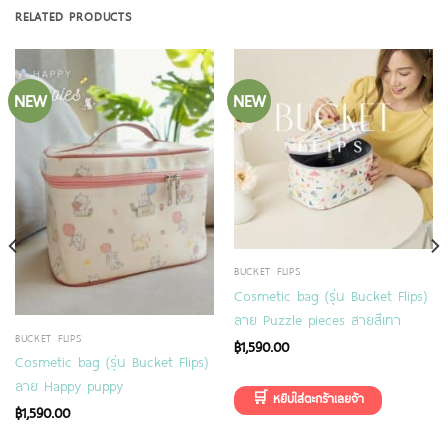
RELATED PRODUCTS
NEW
NEW
BUCKET FLIPS
Cosmetic bag (รุ่น Bucket Flips)
ลาย Puzzle pieces สายสีเทา
BUCKET FLIPS
฿
1,590.00
Cosmetic bag (รุ่น Bucket Flips)
ลาย Happy puppy
฿
1,590.00