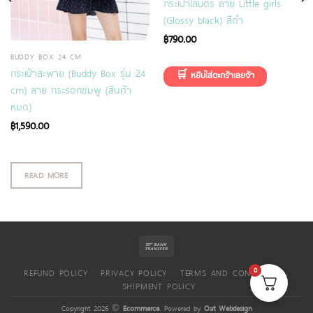
กระเป๋าใส่บัตร ลาย Little girls
(Glossy black) สีดำ
฿
790.00
BUDDY BOX 24 CM
กระเป๋าสะพาย (Buddy Box รุ่น 24
cm) ลาย กระรอกชมพู (สินค้า
หมด)
฿
1,590.00
READ MORE
0
REFUND POLICY
PRIVACY POLICY
TERMS AND CONDITIONS
SHIPMENT POLICY
Copyright 2026 ©
Ecommerce
. Powered by
Oat Webdesign