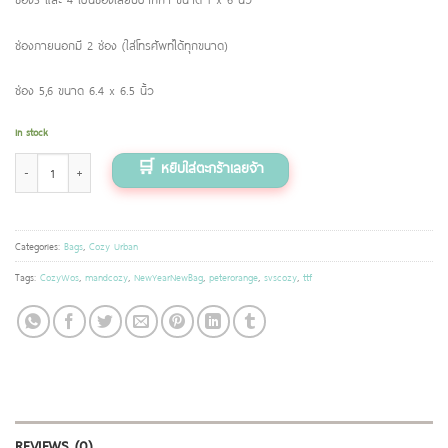
ช่องภายนอกมี 2 ช่อง (ใส่โทรศัพท์ได้ทุกขนาด)
ช่อง 5,6 ขนาด 6.4 x 6.5 นิ้ว
In stock
กระเป๋าหิ้ว รุ่น Cozy Urban ลาย กระต่ายปีเตอร์ (สีส้ม Carrots) quantity
Categories:
Bags
,
Cozy Urban
Tags:
CozyWos
,
mandcozy
,
NewYearNewBag
,
peterorange
,
svscozy
,
ttf
REVIEWS (0)