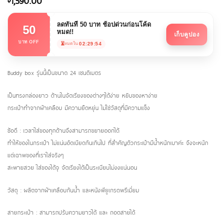
1,590.00
ลดทันที 50 บาท ช้อปด่วนก่อนโค้ด
50
หมด!!
เก็บคูปอง
บาท OFF
⏳
02:29:54
หมดใน
Buddy box รุ่นนี้เป็นขนาด 24 เซนติเมตร
เป็นทรงกล่องยาว ด้านในจัดเรียงของต่างๆได้ง่าย หยิบของหาง่าย
กระเป๋าทำจากผ้าเคลือบ มีความยืดหยุ่น ไม่ใช่วัสดุที่มีความแข็ง
ช้อดี : เวลาใส่ของทุกด้านจึงสามารถขยายออกได้
ทำให้ของในกระเป๋า ไม่แน่นอัดเบียดกันเกินไป ที่สำคัญตัวกระเป๋ามีน้ำหนักเบาค่ะ จึงจะหนัก
แต่เฉาพของที่เราใส่จริงๆ
สะพายสวย ใส่ของได้จุ จัดเรียงได้เป็นระเบียบไม่งงแน่นอน
วัสดุ : ผลิตจากผ้าเคลือบกันน้ำ และหนังพียูเกรดพรีเมี่ยม
สายกระเป๋า : สามารถปรับความยาวได้ และ ถอดสายได้