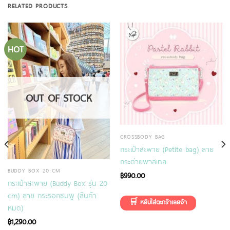
RELATED PRODUCTS
HOT
OUT OF STOCK
CROSSBODY BAG
กระเป๋าสะพาย (Petite bag) ลาย
กระต่ายพาสเทล
BUDDY BOX 20 CM
฿
990.00
กระเป๋าสะพาย (Buddy Box รุ่น 20
cm) ลาย กระรอกชมพู (สินค้า
หมด)
฿
1,290.00