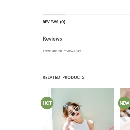
REVIEWS (0)
Reviews
There are no reviews yet
RELATED PRODUCTS
HOT
NEW
F STOCK