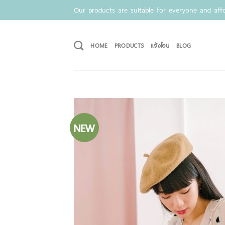
Skip
Our products are suitable for everyone and affo
to
content
HOME
PRODUCTS
แจ้งโอน
BLOG
NEW