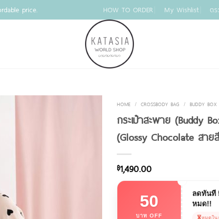
rdable price.
HOW TO ORDER
My Wishlist
ตร
HOME
/
CROSSBODY BAG
/
BUDDY BOX
กระเป๋าสะพาย (Buddy Box
(ฺGlossy Chocolate สายส
1,490.00
฿
ลดทันที
50
หมด!!
บาท OFF
⏳
หมดใน