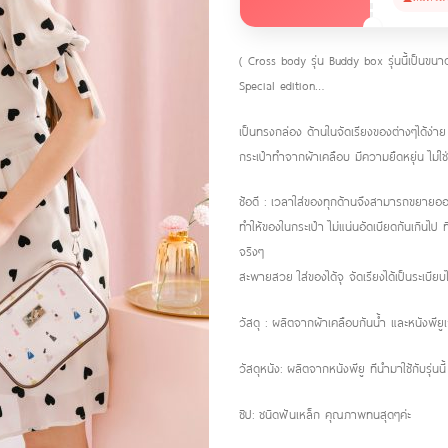
( Cross body รุ่น Buddy box รุ่นนี้เป็นขน
Special edition…
เป็นทรงกล่อง ด้านในจัดเรียงของต่างๆได้ง่า
กระเป๋าทำจากผ้าเคลือบ มีความยืดหยุ่น ไม่ใช่ว
ช้อดี : เวลาใส่ของทุกด้านจึงสามารถขยายออ
ทำให้ของในกระเป๋า ไม่แน่นอัดเบียดกันเกินไป ท
จริงๆ
สะพายสวย ใส่ของได้จุ จัดเรียงได้เป็นระเบีย
วัสดุ : ผลิตจากผ้าเคลือบกันน้ำ และหนังพียูเ
วัสดุหนัง: ผลิตจากหนังพียู ทีนำมาใช้กับรุ่
ซิป: ชนิดฟันเหล็ก คุณภาพทนสุดๆค่ะ