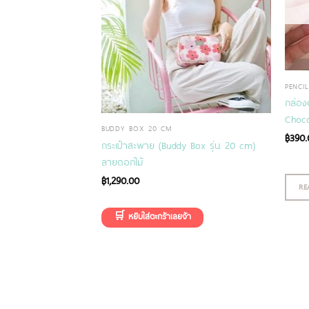
PENCI
y Box รุ่น 20 cm)
กล่อง
หมด)
Choco
BUDDY BOX 20 CM
฿
390.
กระเป๋าสะพาย (Buddy Box รุ่น 20 cm)
ลายดอกไม้
฿
1,290.00
RE