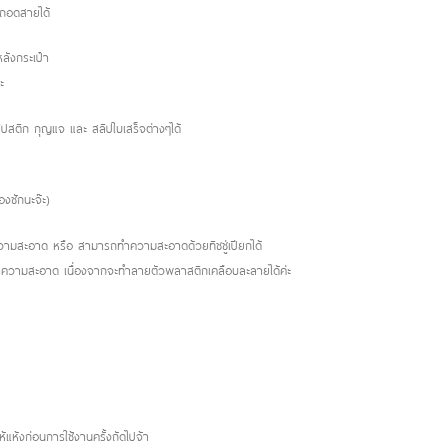
 ถอดสายได้
ลังกระเป๋า
ะ
ลิปสติก กุญแจ และ สลิปใบเสร็จต่างๆได้
องซักนะจ๊ะ)
ำความสะอาด หรือ สามารถทำความสะอาดด้วยทิชชู่เปียกได้
ทำความสะอาด เนื่องจากจะทำลายตัวพลาสติกเคลือบละลายได้ค่ะ
แห้งก่อนการใช้งานครั้งถัดไปจ้า