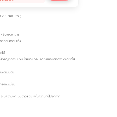
าด 20 เซนติเมตร )
ย หยิบของหาง่าย
ัสดุที่มีความแข็ง
กได้
ี่สำคัญตัวกระเป๋ามีน้ำหนักเบาค่ะ จึงจะหนักแต่เฉาพของที่เราใส่
บไม่งงแน่นอน
กรดพรีเมี่ยม
นนี้ จะมีความเงา มันวาวสวย เพิ่มความทนไปอีกค๊าา