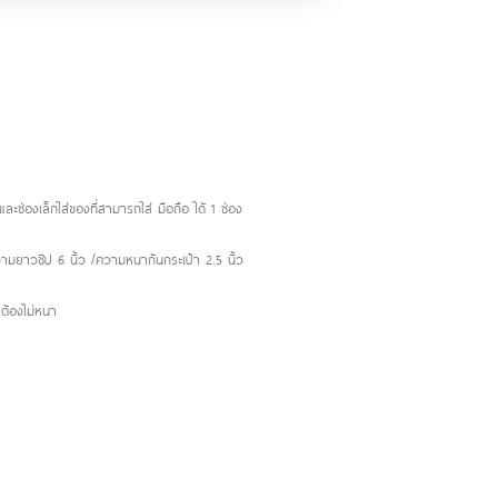
ละช่องเล็กใส่ของที่สามารถใส่ มือถือ ได้ 1 ช่อง
วามยาวซิป 6 นิ้ว /ความหนาก้นกระเป๋า 2.5 นิ้ว
คสต้องไม่หนา