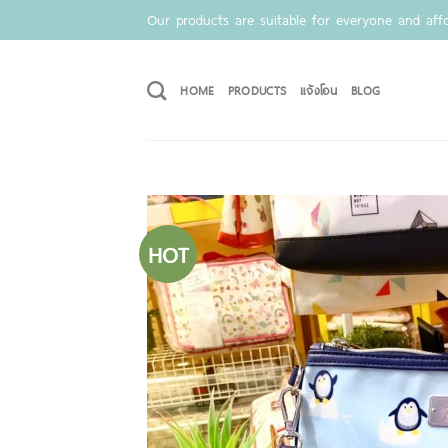
Skip
Our products are suitable for everyone and affo
to
content
HOME
PRODUCTS
แจ้งโอน
BLOG
HOT