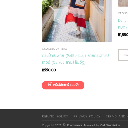
CROSS
Daily
หมด)
฿
1,99
CROSSBODY BAG
RE
กระเป๋าสะพาย (Petite bag) ลายกระต่ายปี
te bag) ลาย Lemon
เตอร์ (Carrot สายสีส้มอิฐ)
฿
990.00
REFUND POLICY
PRIVACY POLICY
TERMS AND 
Copyright 2026 ©
Ecommerce
. Powered by
Oat Webdesign