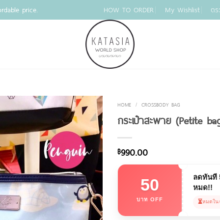
rdable price.
HOW TO ORDER
My Wishlist
ตร
HOME
/
CROSSBODY BAG
กระเป๋าสะพาย (Petite b
990.00
฿
ลดทันที
50
หมด!!
บาท OFF
⏳
หมดใน