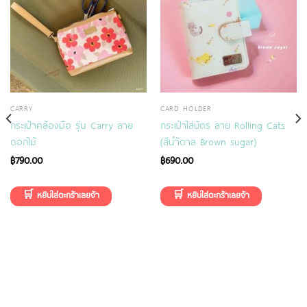
CARRY
CARD HOLDER
กระเป๋าคล้องมือ รุ่น Carry ลาย
กระเป๋าใส่บัตร ลาย Rolling Cats
ดอกไม้
(สีนำ้ตาล Brown sugar)
฿
790.00
฿
690.00