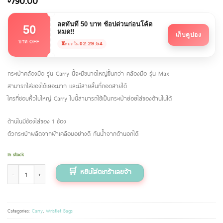
790.00
ลดทันที 50 บาท ช้อปด่วนก่อนโค้ด
50
หมด!!
เก็บคูปอง
บาท OFF
⏳
02:29:54
หมดใน
กระเป๋าคล้องมือ รุ่น Carry นี้จะมีขนาดใหญ่ขึ้นกว่า คล้องมือ รุ่น Max
สามารถใส่ของได้เยอะมาก และมีสายสั้นที่ถอดสายได้
ใครที่ชอบหิ้วใบใหญ่ Carry ใบนี้สามารถใช้เป็นกระเป๋าย่อยใส่ของด้านในได้
ด้านในมีช่องใส่ของ 1 ช่อง
ตัวกระเป๋าผลิตจากผ้าเคลือบอย่างดี กันน้ำจากด้านอกได้
In stock
กระเป๋าคล้องมือ รุ่น Carry ลายกระต่ายปีเตอร์ (Creamy สายสีครีม) quantity
Categories:
Carry
,
Wristlet Bags