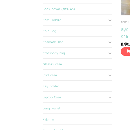
Book cover (size A5)
Card Holder
BOOK
สมุด
Coin Bag
ตาล 
Cosmetic Bag
฿
790
Crossbody bag
Glasses case
Ipad case
Key holder
Laptop Case
Long wallet
Pajamas