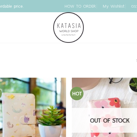
rdable price.
HOW TO ORDER
My Wishlist
ตร
HOT
OUT OF STOCK