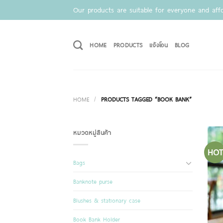
Skip
Our products are suitable for everyone and affo
to
content
HOME
PRODUCTS
แจ้งโอน
BLOG
HOME
/
PRODUCTS TAGGED “BOOK BANK”
หมวดหมู่สินค้า
HOT
Bags
Banknote purse
Blushes & stationary case
Book Bank Holder