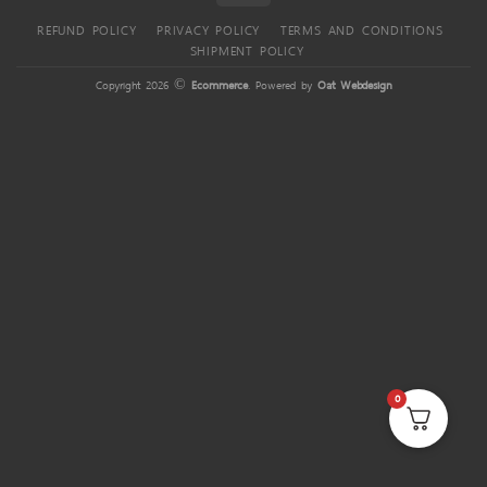
REFUND POLICY
PRIVACY POLICY
TERMS AND CONDITIONS
SHIPMENT POLICY
Copyright 2026 ©
Ecommerce
. Powered by
Oat Webdesign
0