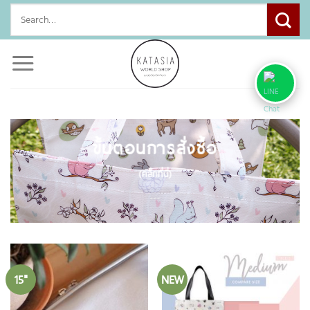
Skip
Search
to
for:
content
ขั้นตอนการสั่งซื้อ
(คลิ๊กที่นี่)
___
15"
NEW