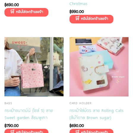
Christmas
฿
690.00
฿
990.00
BAGS
CARD HOLDER
กระเป๋าขนาดมินิ (ไซส์ S) ลาย
กระเป๋าใส่บัตร ลาย Rolling Cats
Sweet garden สีชมพูเทา
(สีนำ้ตาล Brown sugar)
฿
790.00
฿
690.00