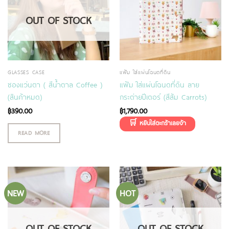
OUT OF STOCK
GLASSES CASE
แฟ้ม ใส่แผ่นโฉนดที่ดิน
ซองแว่นตา ( สีน้ำตาล Coffee )
แฟ้ม ใส่แผ่นโฉนดที่ดิน ลาย
(สินค้าหมด)
กระต่ายปีเตอร์ (สีส้ม Carrots)
฿
390.00
฿
1,790.00
READ MORE
NEW
HOT
OUT OF STOCK
OUT OF STOCK