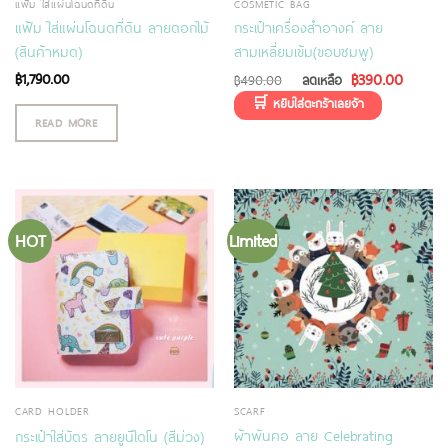
แฟ้ม ใส่แผ่นโฉนดที่ดิน
COSMETIC BAG
แฟ้ม ใส่แผ่นโฉนดที่ดิน ลายดอกไม้
กระเป๋าเครื่องสำอางค์ ลาย
(สินค้าหมด)
สามเหลี่ยมเข้ม(ขอบชมพู)
฿
1,790.00
฿
390.00
฿
490.00
READ MORE
HOT
Limited
CARD HOLDER
SCARF
ผ้าพันคอ ลาย Celebrating
กระเป๋าใส่บัตร ลายยูนิไดโน (สีม่วง)