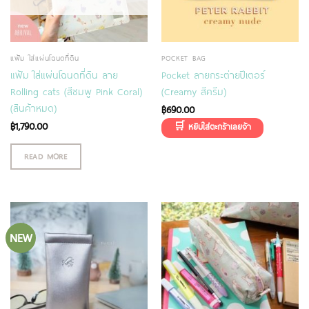
แฟ้ม ใส่แผ่นโฉนดที่ดิน
POCKET BAG
แฟ้ม ใส่แผ่นโฉนดที่ดิน ลาย
Pocket ลายกระต่ายปีเตอร์
Rolling cats (สีชมพู Pink Coral)
(Creamy สีครีม)
(สินค้าหมด)
฿
690.00
฿
1,790.00
READ MORE
NEW