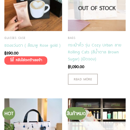
OUT OF STOCK
GLASSES CASE
BAGS
กระเป๋าหิ้ว รุ่น Cozy Urban ลาย
ซองแว่นตา ( สีชมพู Rose gold )
Rolling Cats (สีน้ำตาล Brown
฿
390.00
Sugar) (เปิดจอง)
฿
1,090.00
READ MORE
HOT
สินค้าหมด