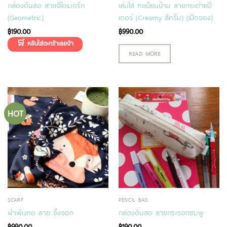
กล่องดินสอ ลายจีโอเมตริก
เล่มใส่ ทะเบียนบ้าน ลายกระต่ายปี
(Geometric)
เตอร์ (Creamy สีครีม) (เปิดจอง)
฿
190.00
฿
990.00
READ MORE
HOT
SCARF
PENCIL BAG
ผ้าพันคอ ลาย จิ้งจอก
กล่องดินสอ ลายกระรอกชมพู
฿
990.00
฿
190.00