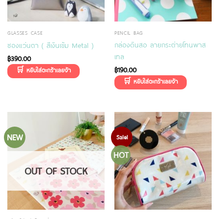
GLASSES CASE
PENCIL BAG
กล่องดินสอ ลายกระต่ายโทนพาส
ซองแว่นตา ( สีเงินเข้ม Metal )
เทล
฿
390.00
฿
190.00
NEW
Sale!
HOT
OUT OF STOCK