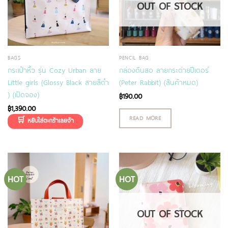
OUT OF STOCK
BAGS
PENCIL BAG
กระเป๋าหิ้ว รุ่น Cozy Urban ลาย
กล่องดินสอ ลายกระต่ายปีเตอร์
Little girls (Glossy Black สายสีดำ
(Peter Rabbit) (สินค้าหมด)
) (เปิดจอง)
฿
190.00
฿
1,390.00
READ MORE
HOT
HOT
OUT OF STOCK