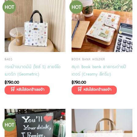
HOT
HOT
BAGS
BOOK BANK HOLDER
กระเป๋าขนาดมินิ (ไซส์ S) ลายจีโอ
สมุด Book bank ลายกระต่ายปี
เมตริก (Geometric)
เตอร์ (Creamy สีครีม)
฿
790.00
฿
790.00
HOT