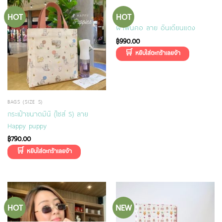
HOT
HOT
SCARF
ผ้าพันคอ ลาย อินเดียนแดง
฿
990.00
BAGS (SIZE S)
กระเป๋าขนาดมินิ (ไซส์ S) ลาย
Happy puppy
฿
790.00
HOT
NEW