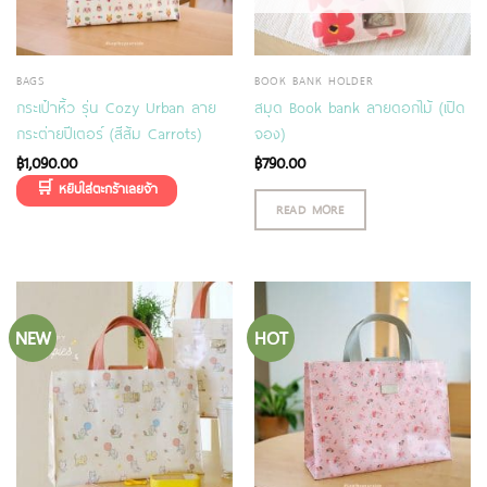
BAGS
BOOK BANK HOLDER
กระเป๋าหิ้ว รุ่น Cozy Urban ลาย
สมุด Book bank ลายดอกไม้ (เปิด
กระต่ายปีเตอร์ (สีส้ม Carrots)
จอง)
฿
1,090.00
฿
790.00
READ MORE
NEW
HOT