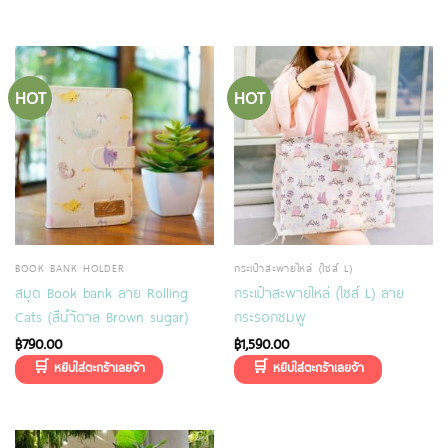
HOT
HOT
BOOK BANK HOLDER
กระเป๋าสะพายไหล่ (ไซส์ L)
สมุด Book bank ลาย Rolling
กระเป๋าสะพายไหล่ (ไซส์ L) ลาย
Cats (สีนำ้ตาล Brown sugar)
กระรอกชมพู
฿
790.00
฿
1,590.00